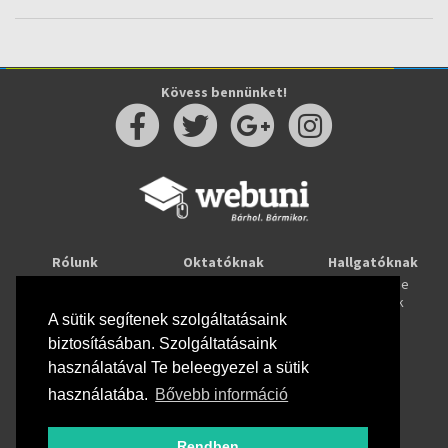
Kövess bennünket!
Rólunk
Oktatóknak
Hallgatóknak
Kapcsolat
Taníts online
Tanulj online
Oktatóink
Webuni blog
Képzések
Webuni Stúdió
A sütik segítenek szolgáltatásaink
biztosításában. Szolgáltatásaink
Info
használatával Te beleegyezel a sütik
Adatkezelési tájékoztató
ÁSZF
használatába.
Bővebb információ
Hirlevél adatkezelési tájékoztató
GYIK
Rendben