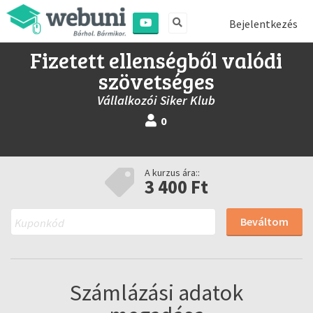
Bejelentkezés
Fizetett ellenségből valódi
szövetséges
Vállalkozói Siker Klub
0
A kurzus ára::
3 400 Ft
Beváltom
Számlázási adatok