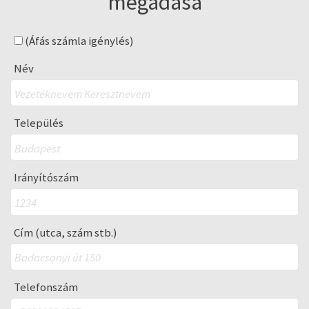
megadása
(Áfás számla igénylés)
Név
Település
Irányítószám
Cím (utca, szám stb.)
Telefonszám