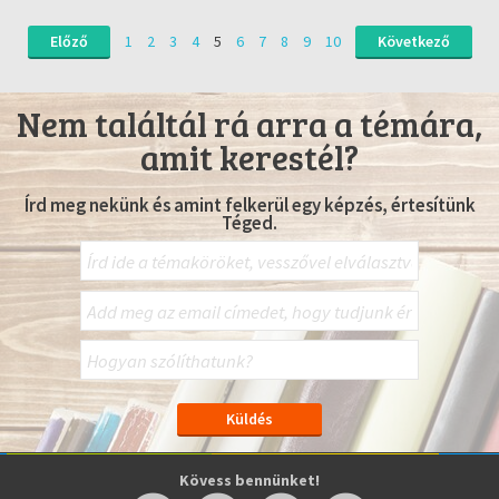
Előző
1
2
3
4
5
6
7
8
9
10
Következő
Nem találtál rá arra a témára,
amit kerestél?
Írd meg nekünk és amint felkerül egy képzés, értesítünk
Téged.
Kövess bennünket!