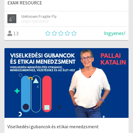
EXAM RESOURCE
UnKnown Fragile Fly
angol nyelvtanár
Ingyenes!
13
Viselkedési gubancok és etikai menedzsment