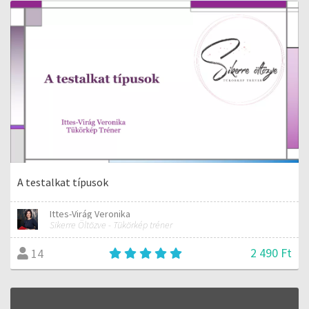
A testalkat típusok
Ittes-Virág Veronika
Sikerre Öltözve - Tükörkép tréner
2 490 Ft
14