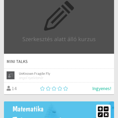
MINI TALKS
UnKnown Fragile Fly
angol nyelvtanár
Ingyenes!
14