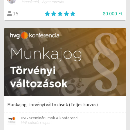
Jógaoktató, Jógaterapeuta
80 000 Ft
15
Munkajog: törvényi változások (Teljes kurzus)
HVG szemináriumok & konferenciák
HVG oktatói csoport