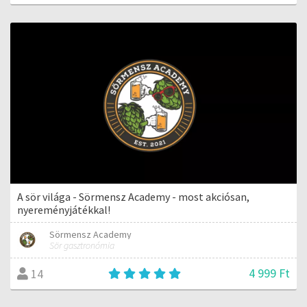
A sör világa - Sörmensz Academy - most akciósan,
nyereményjátékkal!
Sörmensz Academy
Sör gasztronómia
4 999 Ft
14