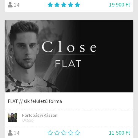
19 900 Ft
14
FLAT // sík felületű forma
Hortobágyi Kászon
Oktató
11 500 Ft
14