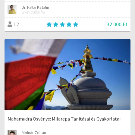
Dr. Pallai Katalin
www.pallai.hu
32 000 Ft
12
Mahamudra Ösvénye: Milarepa Tanításai és Gyakorlatai
Molnár Zoltán