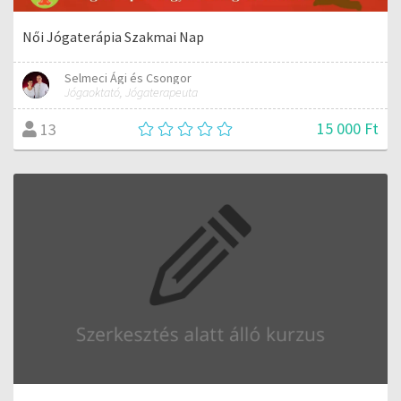
Női Jógaterápia Szakmai Nap
Selmeci Ági és Csongor
Jógaoktató, Jógaterapeuta
15 000 Ft
13