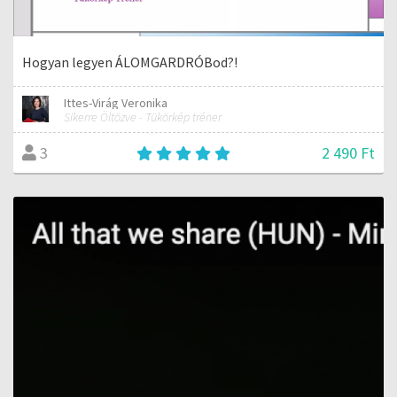
Hogyan legyen ÁLOMGARDRÓBod?!
Ittes-Virág Veronika
Sikerre Öltözve - Tükörkép tréner
2 490 Ft
3