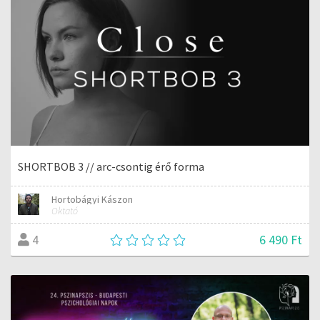
SHORTBOB 3 // arc-csontig érő forma
Hortobágyi Kászon
Oktató
6 490 Ft
4