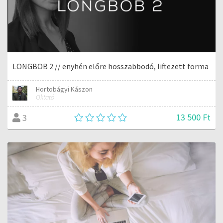
LONGBOB 2 // enyhén előre hosszabbodó, liftezett forma
Hortobágyi Kászon
Oktató
13 500 Ft
3