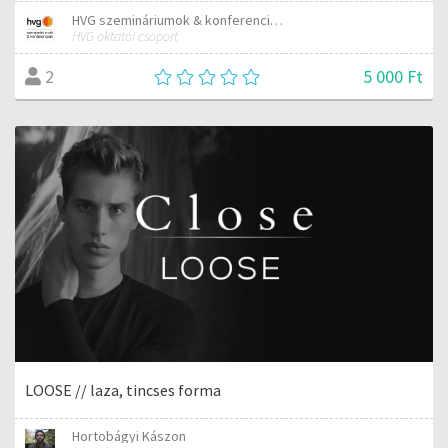
HVG szemináriumok & konferenciák
HVG oktatói csoport
5 000 Ft
2
LOOSE // laza, tincses forma
Hortobágyi Kászon