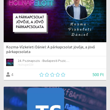
Kozma-Vízkeleti Dániel: A párkapcsolat jövője, a jövő
párkapcsolata
24. Pszinapszis - Budapesti Pszichológiai Napok
Holnapelőtt
500 Ft
4