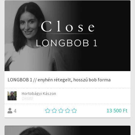
LONGBOB 1 // enyhén rétegelt, hosszú bob forma
Hortobágyi Kászon
Oktató
13 500 Ft
4