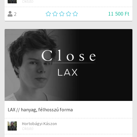
Oktató
11 500 Ft
2
LAX // hanyag, félhosszú forma
Hortobágyi Kászon
Oktató