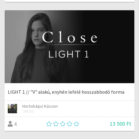
LIGHT 1 // "V" alakú, enyhén lefelé hosszabbodó forma
Hortobágyi Kászon
Oktató
13 500 Ft
4