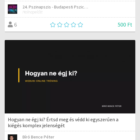
24. Pszinapszis - Budapesti Pszichológiai Napok
Holnapelőtt
500 Ft
6
Hogyan ne égj ki? Értsd meg és védd ki egyszerűen a
kiégés komplex jelenségét
Bíró Bence Péter