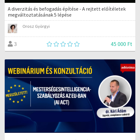
A diverzitás és befogadás építése - A rejtett előítéletek
megváltoztatásának 5 lépése
Orosz Györgyi
45 000 Ft
3