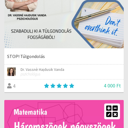
STOP! Túlgondolás
Dr. Vassnè Hajdusik Vanda
pszichológus
4 000 Ft
4