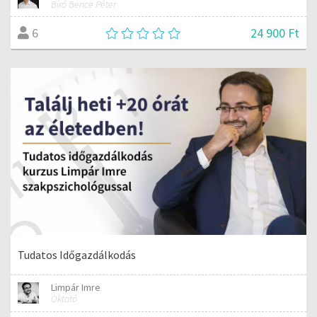
Bíró Bence Péter
24 900 Ft
6
Tudatos Időgazdálkodás
Limpár Imre
Oktató