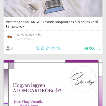
Vidd magaddal-ANGOL (mindennapokra szóló teljes körű
témakörök)
Aktív Nyelvtudás
Nyelvoktatás
44 000 Ft
3