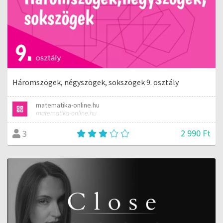
Háromszögek, négyszögek, sokszögek 9. osztály
matematika-online.hu
matematika-online.hu
2 990 Ft
3