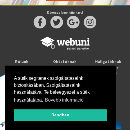
Kövess bennünket!
Rólunk
Oktatóknak
Hallgatóknak
Kapcsolat
Taníts online
Tanulj online
Oktatóink
Webuni blog
Képzések
A sütik segítenek szolgáltatásaink
Webuni Stúdió
biztosításában. Szolgáltatásaink
Info
használatával Te beleegyezel a sütik
Adatkezelési tájékoztató
ÁSZF
használatába.
Bővebb információ
Hirlevél adatkezelési tájékoztató
GYIK
Rendben