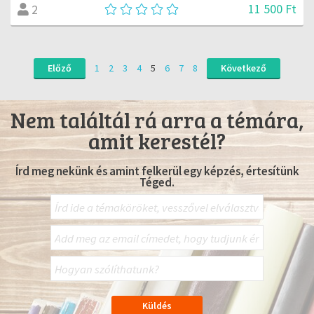
11 500 Ft
2
Előző
1
2
3
4
5
6
7
8
Következő
Nem találtál rá arra a témára,
amit kerestél?
Írd meg nekünk és amint felkerül egy képzés, értesítünk
Téged.