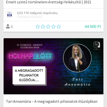
Emelt szintű történelem érettségi felkészítő | 2021
ELTE TTK Hallgatói Alapítvány
Érettségi előkészítő
44 000 Ft
6
Tari Annamária – A megragadott pillanatok illúziójában