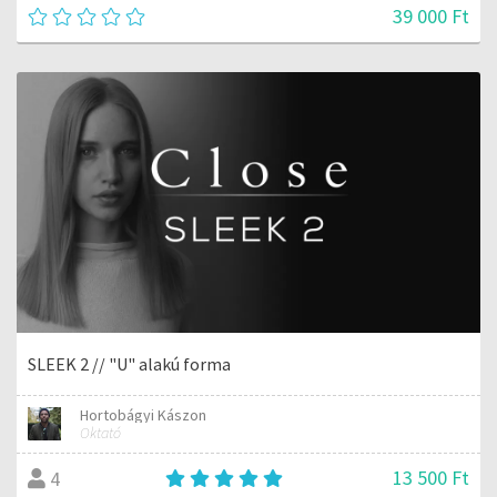
39 000 Ft
SLEEK 2 // "U" alakú forma
Hortobágyi Kászon
Oktató
13 500 Ft
4