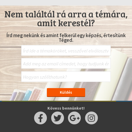
Nem találtál rá arra a témára,
amit kerestél?
Írd meg nekünk és amint felkerül egy képzés, értesítünk
Téged.
Kövess bennünket!