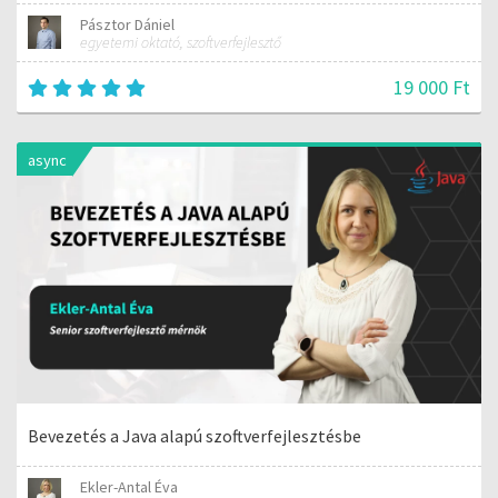
Pásztor Dániel
egyetemi oktató, szoftverfejlesztő
19 000 Ft
async
Bevezetés a Java alapú szoftverfejlesztésbe
Ekler-Antal Éva