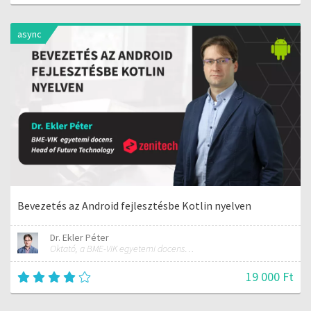
async
Bevezetés az Android fejlesztésbe Kotlin nyelven
Dr. Ekler Péter
Oktató, a BME-VIK egyetemi docense, az AutSoft Zrt. CTO-ja
19 000 Ft