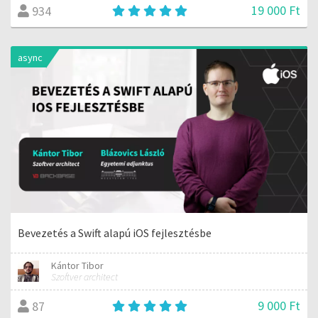
19 000 Ft
934
async
Bevezetés a Swift alapú iOS fejlesztésbe
Kántor Tibor
Szoftver architect
9 000 Ft
87