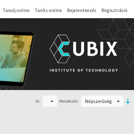
Tanulj online
Taníts online
Bejelentkezés
Regisztráció
Népszerűség
Ár:
Rendezés: