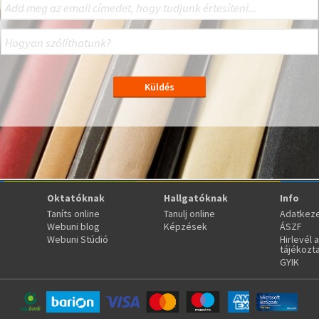
Oktatóknak
Hallgatóknak
Info
Taníts online
Tanulj online
Adatkeze
Webuni blog
Képzések
ÁSZF
Webuni Stúdió
Hirlevél 
tájékozt
GYIK