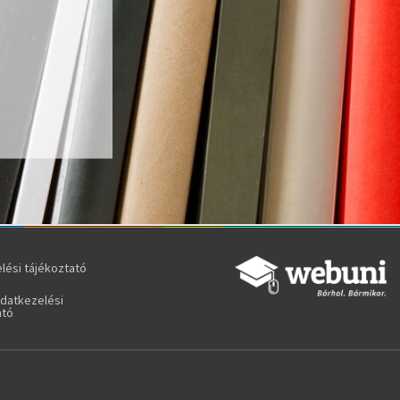
lési tájékoztató
adatkezelési
ató