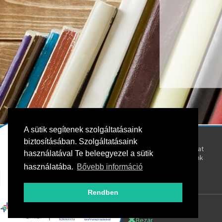
A sütik segítenek szolgáltatásaink
Kövess bennünket!
Rólunk
biztosításában. Szolgáltatásaink
Kapcsolat
használatával Te beleegyezel a sütik
Oktatóink
használatába.
Bővebb információ
Rendben
Bezár