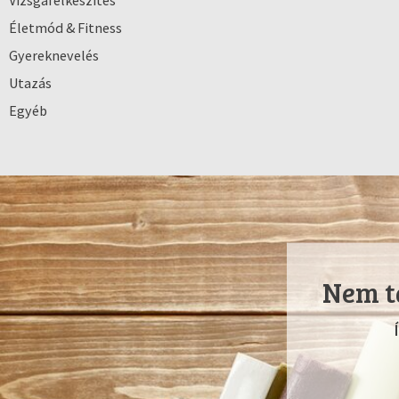
Vizsgafelkészítés
Életmód & Fitness
Gyereknevelés
Utazás
Egyéb
Nem ta