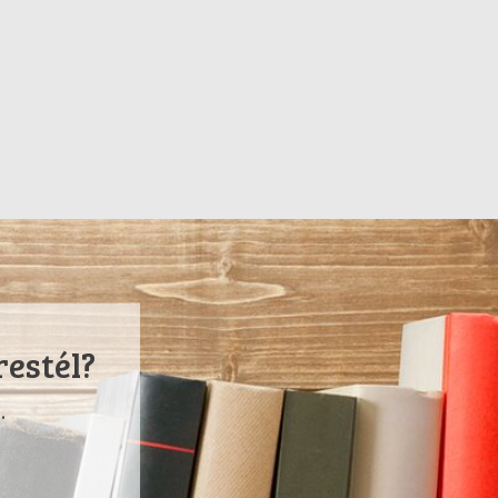
restél?
.