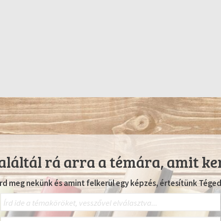
láltál rá arra a témára, amit ke
Írd meg nekünk és amint felkerül egy képzés, értesítünk Téged