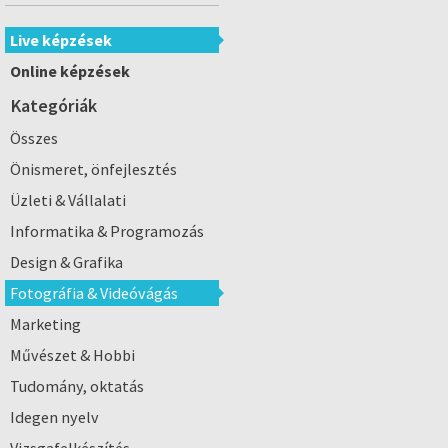
Live képzések
Online képzések
Kategóriák
Összes
Önismeret, önfejlesztés
Üzleti & Vállalati
Informatika & Programozás
Design & Grafika
Fotográfia & Videóvágás
Marketing
Művészet & Hobbi
Tudomány, oktatás
Idegen nyelv