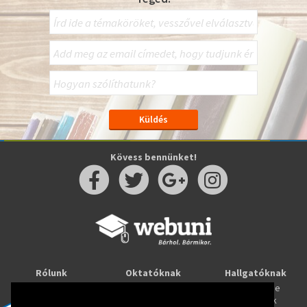
Kövess bennünket!
Rólunk
Oktatóknak
Hallgatóknak
Kapcsolat
Taníts online
Tanulj online
Oktatóink
Webuni blog
Képzések