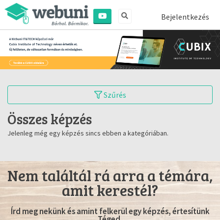
Bejelentkezés
Szűrés
Összes képzés
Jelenleg még egy képzés sincs ebben a kategóriában.
Nem találtál rá arra a témára,
amit kerestél?
Írd meg nekünk és amint felkerül egy képzés, értesítünk
Téged.