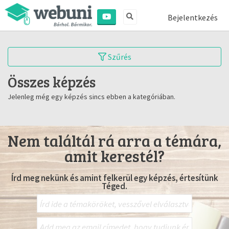
Bejelentkezés
Szűrés
Összes képzés
Jelenleg még egy képzés sincs ebben a kategóriában.
Nem találtál rá arra a témára,
amit kerestél?
Írd meg nekünk és amint felkerül egy képzés, értesítünk
Téged.