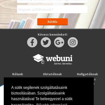
Kövess bennünket!
Rólunk
Oktatóknak
Hallgatóknak
Kapcsolat
Taníts online
Tanulj online
Oktatóink
Webuni blog
Képzések
Webuni Stúdió
A sütik segítenek szolgáltatásaink
biztosításában. Szolgáltatásaink
Info
használatával Te beleegyezel a sütik
Adatkezelési tájékoztató
ÁSZF