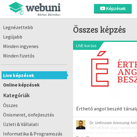
Képzések
Összes képzés
Legnézettebb
Legújabb
LIVE kurzus
Minden ingyenes
Minden fizetős
Live képzések
Online képzések
Kategóriák
Összes
Érthető angol beszéd: társal
Önismeret, önfejlesztés
Dr. UnKnown Annoying Ant
Üzleti & Vállalati
Nemzetközi angol nyelvtaná
Informatika & Programozás