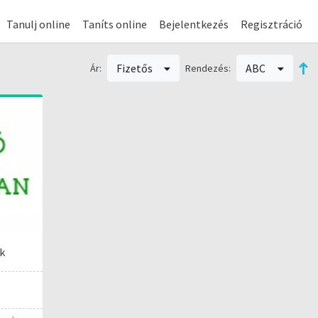
Tanulj online
Taníts online
Bejelentkezés
Regisztráció
Fizetős
ABC
Ár:
Rendezés:
ek