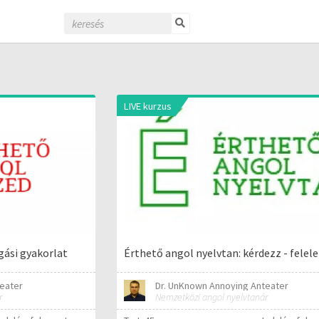
LIVE kurzus
gási gyakorlat
Érthető angol nyelvtan: kérdezz - felel
eater
Dr. UnKnown Annoying Anteater
r
Nemzetközi angol nyelvtanár