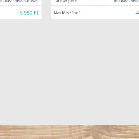
Indulás: folyamatosan
Tart: 45 perc
Indulás: fol
5 990 Ft
4
Max létszám: 1