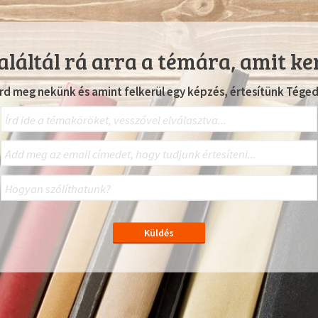
láltál rá arra a témára, amit ke
Írd meg nekünk és amint felkerül egy képzés, értesítünk Téged