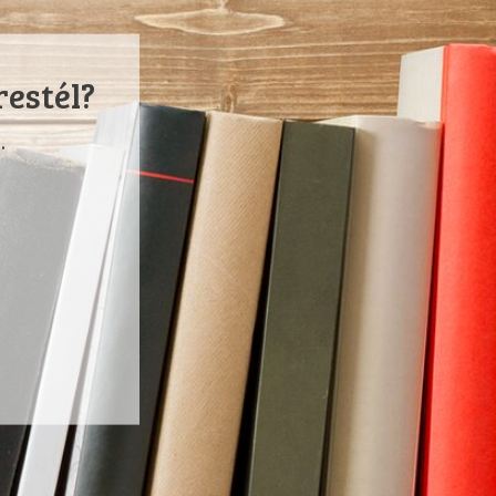
restél?
.