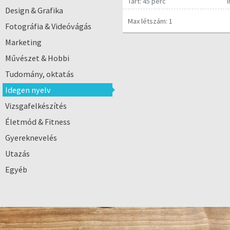
Tart: 45 perc
Design & Grafika
Max létszám: 1
Fotográfia & Videóvágás
Marketing
Művészet & Hobbi
Tudomány, oktatás
Idegen nyelv
Vizsgafelkészítés
Életmód & Fitness
Gyereknevelés
Utazás
Egyéb