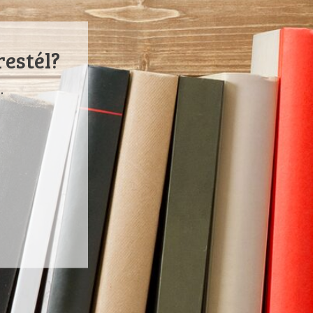
restél?
.