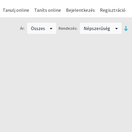
Tanulj online
Taníts online
Bejelentkezés
Regisztráció
Összes
Népszerűség
Ár:
Rendezés: