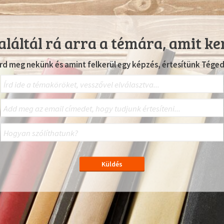
láltál rá arra a témára, amit ke
Írd meg nekünk és amint felkerül egy képzés, értesítünk Téged