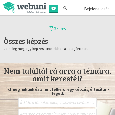
Bejelentkezés
Szűrés
Összes képzés
Jelenleg még egy képzés sincs ebben a kategóriában.
Nem találtál rá arra a témára,
amit kerestél?
Írd meg nekünk és amint felkerül egy képzés, értesítünk
Téged.