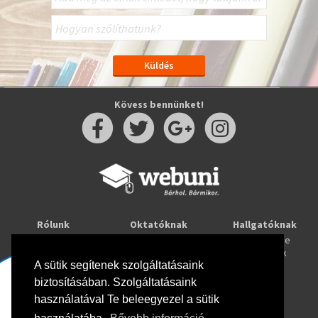
Kövess bennünket!
Rólunk
Oktatóknak
Hallgatóknak
Kapcsolat
Taníts online
Tanulj online
Oktatóink
Webuni blog
Képzések
Webuni Stúdió
A sütik segítenek szolgáltatásaink
biztosításában. Szolgáltatásaink
Info
használatával Te beleegyezel a sütik
Adatkezelési tájékoztató
ÁSZF