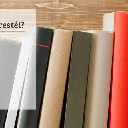
restél?
.