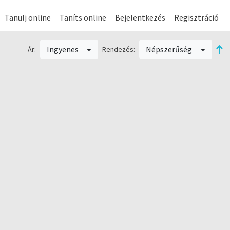
Tanulj online
Taníts online
Bejelentkezés
Regisztráció
Ingyenes
Népszerűség
Ár:
Rendezés: