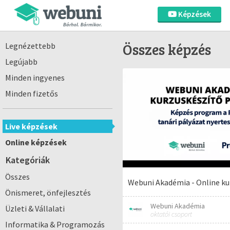
Képzések
Összes képzés
Legnézettebb
Legújabb
Minden ingyenes
Minden fizetős
Live képzések
Online képzések
Kategóriák
Összes
Webuni Akadémia - Online ku
Önismeret, önfejlesztés
Webuni Akadémia
Üzleti & Vállalati
oktatói csoport
Informatika & Programozás