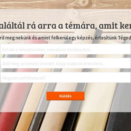
láltál rá arra a témára, amit ke
Írd meg nekünk és amint felkerül egy képzés, értesítünk Téged