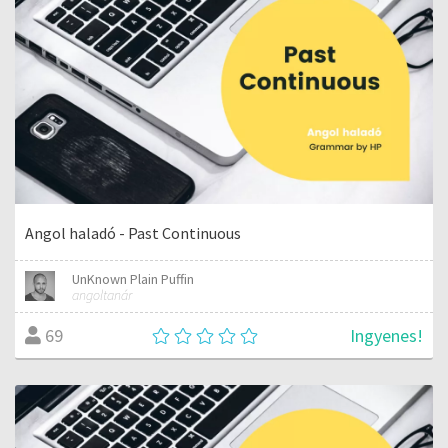
Angol haladó - Past Continuous
UnKnown Plain Puffin
angoltanár
Ingyenes!
69