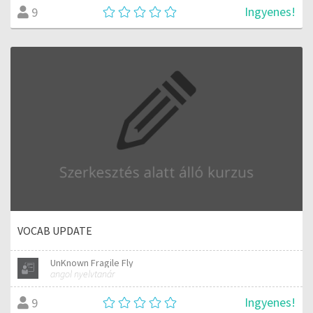
Ingyenes!
9
VOCAB UPDATE
UnKnown Fragile Fly
angol nyelvtanár
Ingyenes!
9