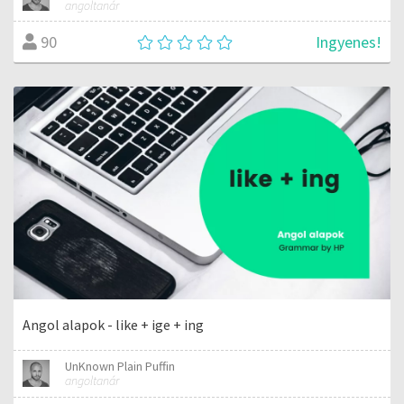
angoltanár
Ingyenes!
90
Angol alapok - like + ige + ing
UnKnown Plain Puffin
angoltanár