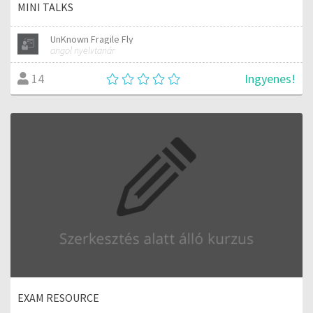
MINI TALKS
UnKnown Fragile Fly
angol nyelvtanár
Ingyenes!
14
EXAM RESOURCE