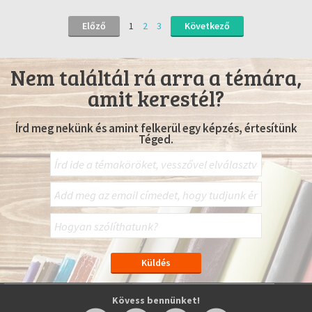
Előző
1
2
3
Következő
Nem találtál rá arra a témára,
amit kerestél?
Írd meg nekünk és amint felkerül egy képzés, értesítünk
Téged.
Kövess bennünket!