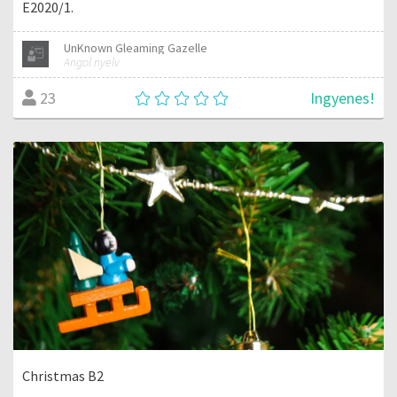
E2020/1.
UnKnown Gleaming Gazelle
Angol nyelv
Ingyenes!
23
Christmas B2