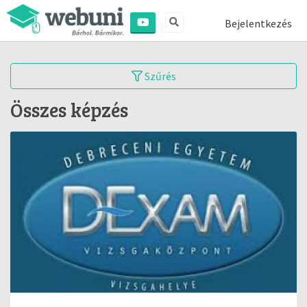
Bejelentkezés
Szűrés
Összes képzés