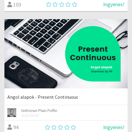
Ingyenes!
103
Angol alapok - Present Continuous
UnKnown Plain Puffin
angoltanár
Ingyenes!
94