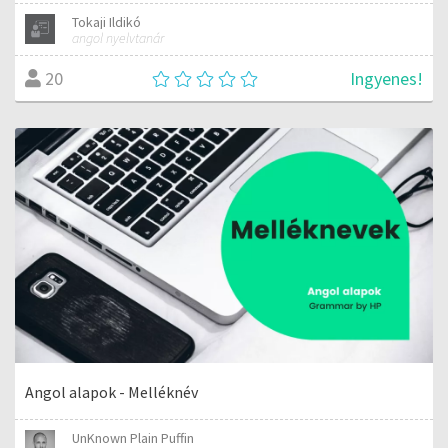
Tokaji Ildikó
angol nyelvtanár
Ingyenes!
20
Angol alapok - Melléknév
UnKnown Plain Puffin