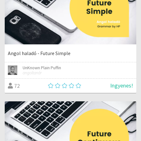
Angol haladó - Future Simple
UnKnown Plain Puffin
angoltanár
Ingyenes!
72