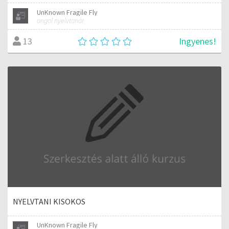
UnKnown Fragile Fly
angol nyelvtanár
Ingyenes!
13
NYELVTANI KISOKOS
UnKnown Fragile Fly