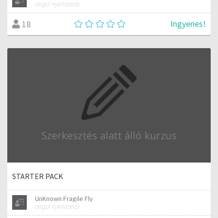
angol nyelvtanár
Ingyenes!
18
STARTER PACK
UnKnown Fragile Fly
angol nyelvtanár