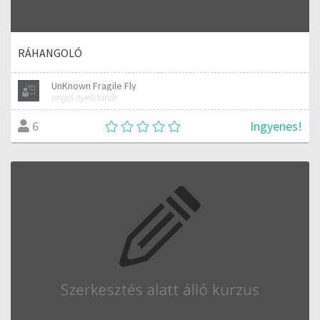
RÁHANGOLÓ
UnKnown Fragile Fly
angol nyelvtanár
Ingyenes!
6