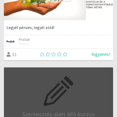
Legyél pénzes, legyél zöld!
ProSuli
ProSuli
Ingyenes!
33