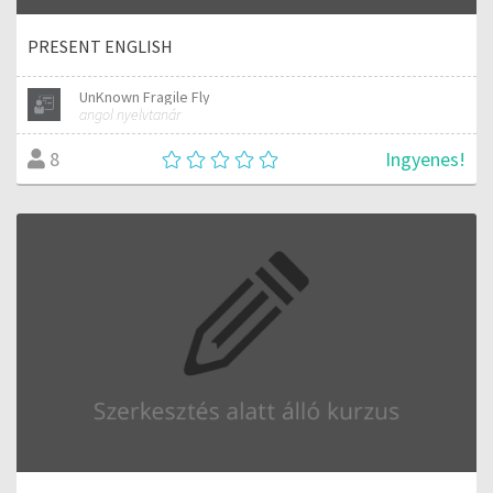
PRESENT ENGLISH
UnKnown Fragile Fly
angol nyelvtanár
Ingyenes!
8