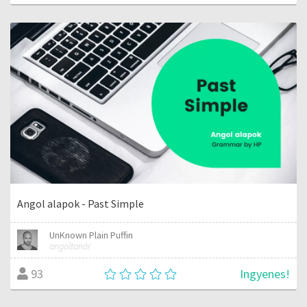
Angol alapok - Past Simple
UnKnown Plain Puffin
angoltanár
Ingyenes!
93