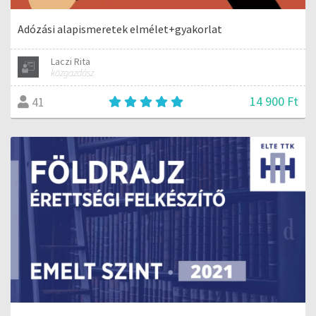
Adózási alapismeretek elmélet+gyakorlat
Laczi Rita
közgazdász
14 900 Ft
41