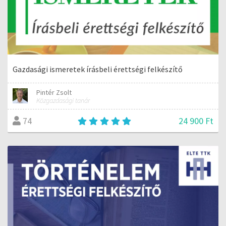
Gazdasági ismeretek írásbeli érettségi felkészítő
Pintér Zsolt
Közgazdasági tanár
24 900 Ft
74