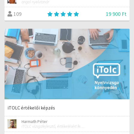
angol nyelvtanár
19 900 Ft
109
iTOLC értékelői képzés
Harmath Péter
iTOLC vizsgafejlesztő, értékelésért felelős szakmai vezető