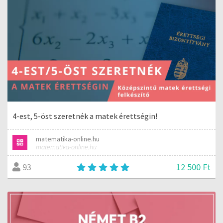
4-est, 5-öst szeretnék a matek érettségin!
matematika-online.hu
matematika-online.hu
12 500 Ft
93