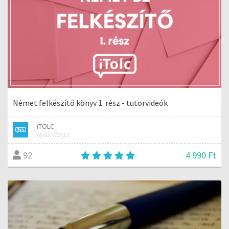
Német felkészítő könyv 1. rész - tutorvideók
iTOLC
Nyelvvizsga
4 990 Ft
92