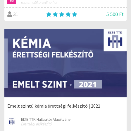
matematika-online.hu
5 500 Ft
31
Emelt szintű kémia érettségi felkészítő | 2021
ELTE TTK Hallgatói Alapítvány
Érettségi előkészítő