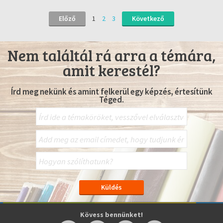
Előző
1
2
3
Következő
Nem találtál rá arra a témára,
amit kerestél?
Írd meg nekünk és amint felkerül egy képzés, értesítünk
Téged.
Kövess bennünket!