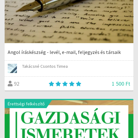
Angol íráskészség - levél, e-mail, feljegyzés és társaik
Takácsné Csontos Timea
1 500 Ft
92
Érettségi felkészítő