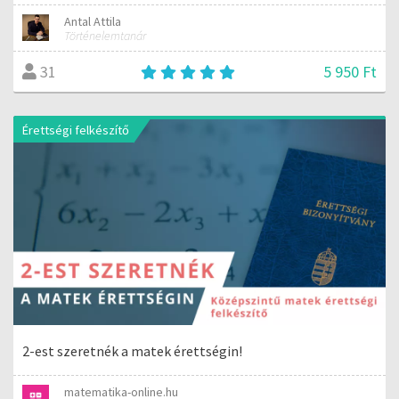
Antal Attila
Történelemtanár
5 950 Ft
31
Érettségi felkészítő
2-est szeretnék a matek érettségin!
matematika-online.hu