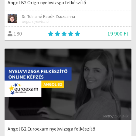
Angol B2 Origo nyelvvizsga felkészítő
Dr. Tolnainé Kabók Zsuzsanna
angol nyelvtanár
19 900 Ft
180
Angol B2 Euroexam nyelvvizsga felkészítő