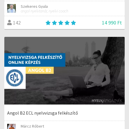
Szekeres Gyula
angol nyelvtanár, nyelvi coach
14 990 Ft
142
Angol B2 ECL nyelvvizsga felkészítő
Märcz Róbert