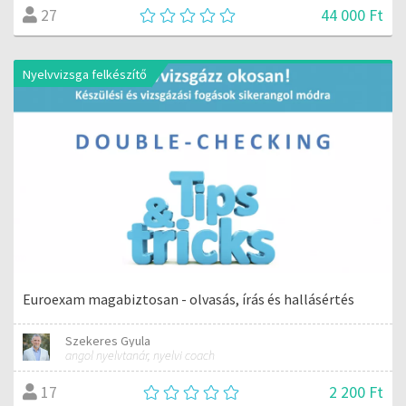
44 000 Ft
27
Nyelvvizsga felkészítő
Euroexam magabiztosan - olvasás, írás és hallásértés
Szekeres Gyula
angol nyelvtanár, nyelvi coach
2 200 Ft
17