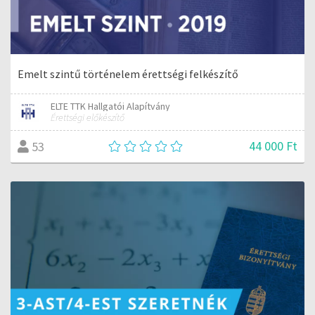
Emelt szintű történelem érettségi felkészítő
ELTE TTK Hallgatói Alapítvány
Érettségi előkészítő
44 000 Ft
53