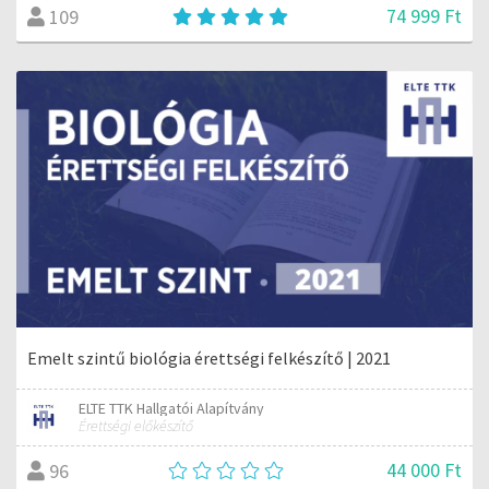
74 999 Ft
109
Emelt szintű biológia érettségi felkészítő | 2021
ELTE TTK Hallgatói Alapítvány
Érettségi előkészítő
44 000 Ft
96