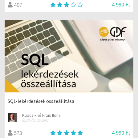
4 990 Ft
407
SQL-lekérdezések összeállítása
Kupcsikné Fitus Ilona
főiskolai docens
4 990 Ft
573