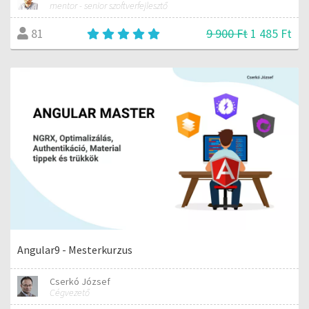
mentor - senior szoftverfejlesztő
9 900 Ft
1 485 Ft
81
Angular9 - Mesterkurzus
Cserkó József
Cégvezető