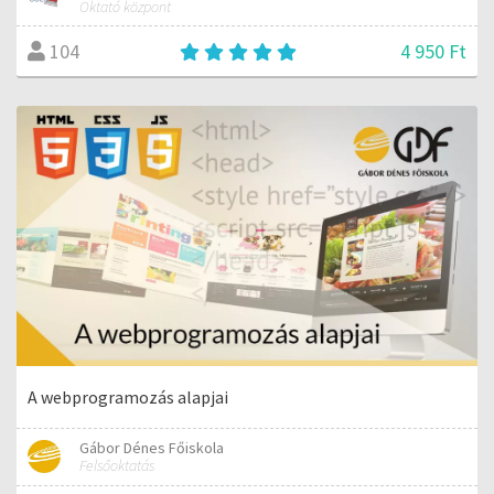
Oktató központ
4 950 Ft
104
A webprogramozás alapjai
Gábor Dénes Főiskola
Felsőoktatás