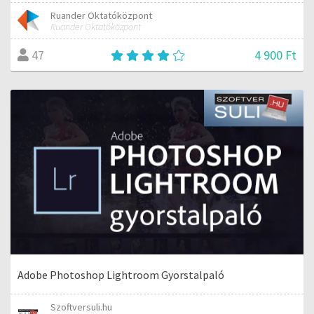
Ruander Oktatóközpont
Ruander Oktatóközpont
4 900 Ft
47
Adobe Photoshop Lightroom Gyorstalpaló
Szoftversuli.hu