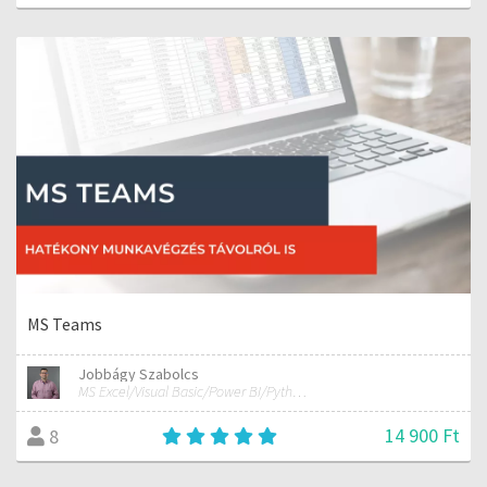
MS Teams
Jobbágy Szabolcs
MS Excel/Visual Basic/Power BI/Python adatelemzési szakértő
14 900 Ft
8