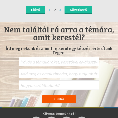
Előző
1
2
3
Következő
Nem találtál rá arra a témára,
amit kerestél?
Írd meg nekünk és amint felkerül egy képzés, értesítünk
Téged.
Kövess bennünket!