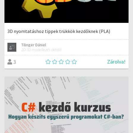
3D nyomtatáshoz tippek trükkök kezdőknek (PLA)
Tilinger Dániel
2D-3D modellezés oktató
Zárolva!
3