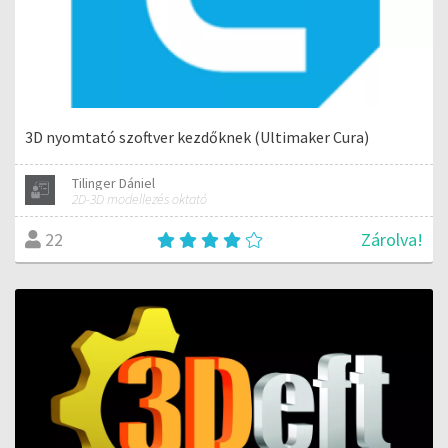
3D nyomtató szoftver kezdőknek (Ultimaker Cura)
Tilinger Dániel
2D-3D modellezés oktató
Zárolva!
22