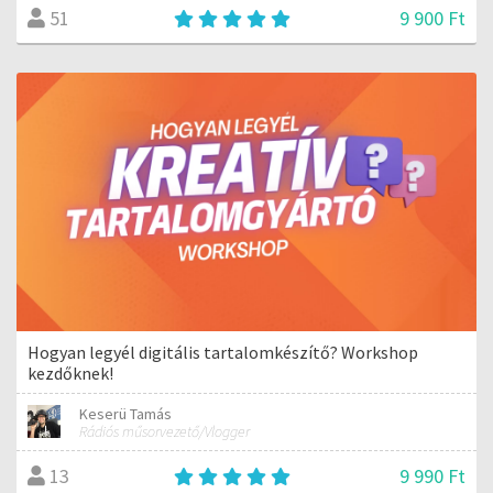
9 900 Ft
51
Hogyan legyél digitális tartalomkészítő? Workshop
kezdőknek!
Keserü Tamás
Rádiós műsorvezető/Vlogger
9 990 Ft
13