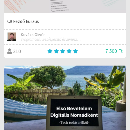
C# kezdő kurzus
Kovács Olivér
programozó, webfejlesztő és zeneszerző
7 500 Ft
310