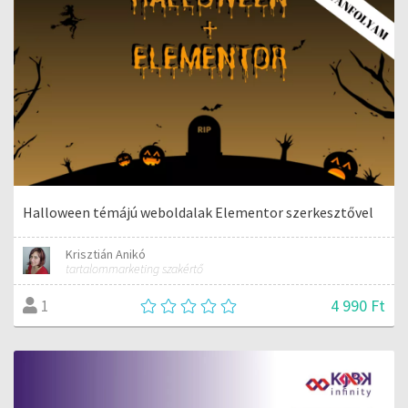
Halloween témájú weboldalak Elementor szerkesztővel
Krisztián Anikó
tartalommarketing szakértő
4 990 Ft
1