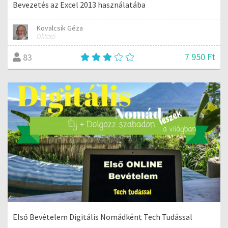
Bevezetés az Excel 2013 használatába
Kovalcsik Géza
Oktató
7 950 Ft
83
Első Bevételem Digitális Nomádként Tech Tudással