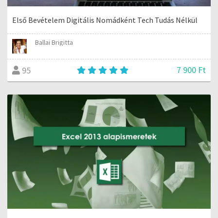
Első Bevételem Digitális Nomádként Tech Tudás Nélkül
Ballai Brigitta
7 900 Ft
95