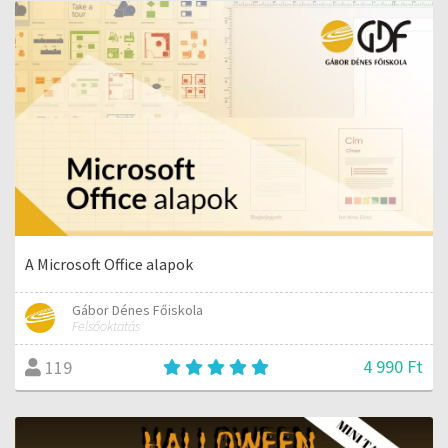
A Microsoft Office alapok
Gábor Dénes Főiskola
Felsőoktatás
4 990 Ft
119