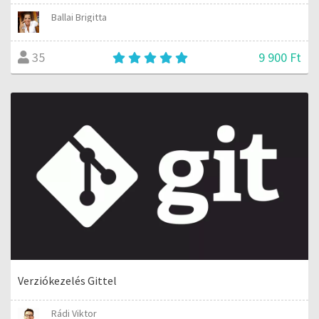
Ballai Brigitta
9 900 Ft
35
Verziókezelés Gittel
Rádi Viktor