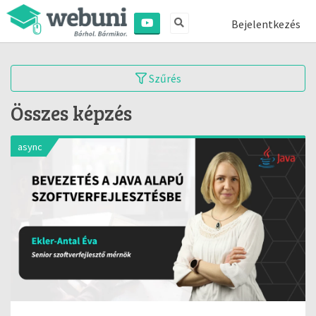
Bejelentkezés
Szűrés
Összes képzés
async