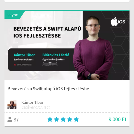
async
Bevezetés a Swift alapú iOS fejlesztésbe
Kántor Tibor
Szoftver architect
9 000 Ft
87