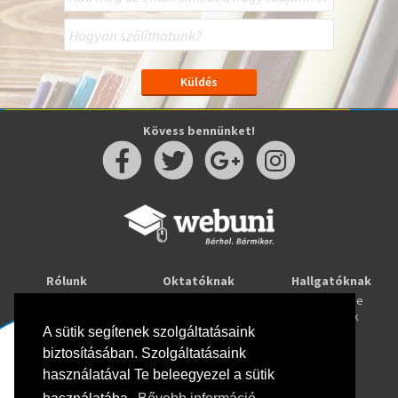
Kövess bennünket!
Rólunk
Oktatóknak
Hallgatóknak
Kapcsolat
Taníts online
Tanulj online
Oktatóink
Webuni blog
Képzések
Webuni Stúdió
A sütik segítenek szolgáltatásaink
biztosításában. Szolgáltatásaink
Info
használatával Te beleegyezel a sütik
Adatkezelési tájékoztató
ÁSZF