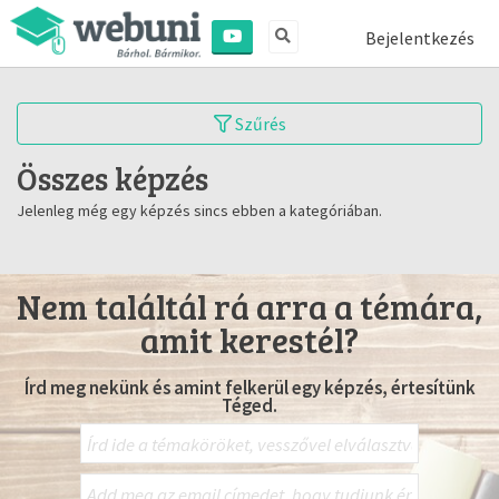
Bejelentkezés
Szűrés
Összes képzés
Jelenleg még egy képzés sincs ebben a kategóriában.
Nem találtál rá arra a témára,
amit kerestél?
Írd meg nekünk és amint felkerül egy képzés, értesítünk
Téged.