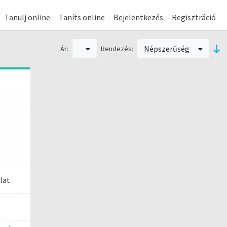
Tanulj online
Taníts online
Bejelentkezés
Regisztráció
Népszerűség
Ár:
Rendezés:
lat