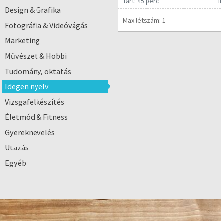
Tart: 45 perc
Design & Grafika
Max létszám: 1
Fotográfia & Videóvágás
Marketing
Művészet & Hobbi
Tudomány, oktatás
Idegen nyelv
Vizsgafelkészítés
Életmód & Fitness
Gyereknevelés
Utazás
Egyéb