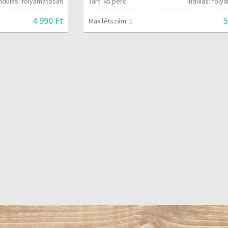
Indulás: folyamatosan
Tart: 45 perc
Indulás: fol
4 990 Ft
5
Max létszám: 1