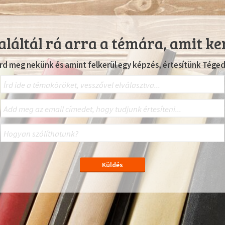
láltál rá arra a témára, amit ke
Írd meg nekünk és amint felkerül egy képzés, értesítünk Téged