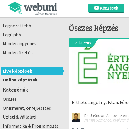
Képzések
Összes képzés
Legnézettebb
Legújabb
LIVE kurzus
Minden ingyenes
Minden fizetős
Live képzések
Online képzések
Kategóriák
Összes
Érthető angol nyelvtan: kérde
Önismeret, önfejlesztés
Dr. UnKnown Annoying Ant
Üzleti & Vállalati
Nemzetközi angol nyelvtaná
Informatika & Programozás