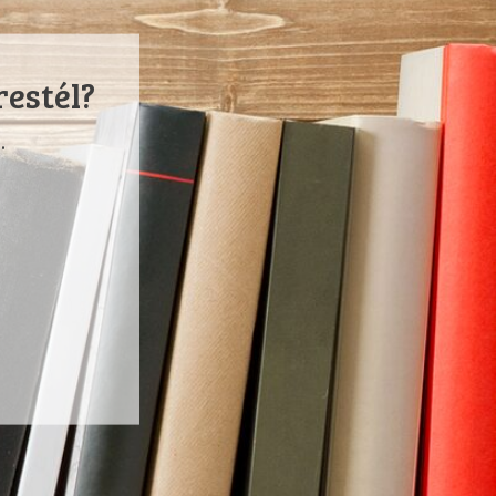
restél?
.