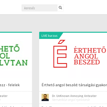
LIVE kurzus
zz - felelek
Érthető angol beszéd: társalgási gyakor
eater
Dr. UnKnown Annoying Anteater
r
Nemzetközi angol nyelvtanár