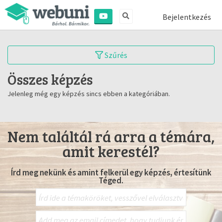
Bejelentkezés
Szűrés
Összes képzés
Jelenleg még egy képzés sincs ebben a kategóriában.
Nem találtál rá arra a témára,
amit kerestél?
Írd meg nekünk és amint felkerül egy képzés, értesítünk
Téged.