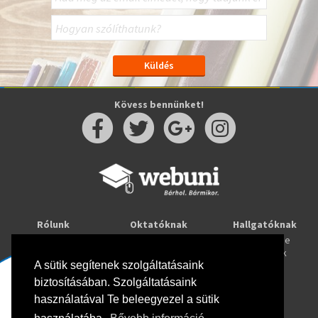
Kövess bennünket!
Rólunk
Oktatóknak
Hallgatóknak
Kapcsolat
Taníts online
Tanulj online
Oktatóink
Webuni blog
Képzések
Webuni Stúdió
A sütik segítenek szolgáltatásaink
biztosításában. Szolgáltatásaink
Info
használatával Te beleegyezel a sütik
Adatkezelési tájékoztató
ÁSZF