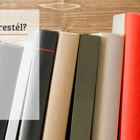
restél?
.