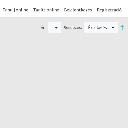
Tanulj online
Taníts online
Bejelentkezés
Regisztráció
Értékelés
Ár:
Rendezés: