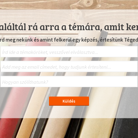
láltál rá arra a témára, amit ke
Írd meg nekünk és amint felkerül egy képzés, értesítünk Téged