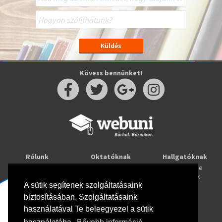
Kövess bennünket!
Rólunk
Oktatóknak
Hallgatóknak
Kapcsolat
Taníts online
Tanulj online
Oktatóink
Webuni blog
Képzések
Webuni Stúdió
A sütik segítenek szolgáltatásaink
biztosításában. Szolgáltatásaink
Info
használatával Te beleegyezel a sütik
Adatkezelési tájékoztató
ÁSZF