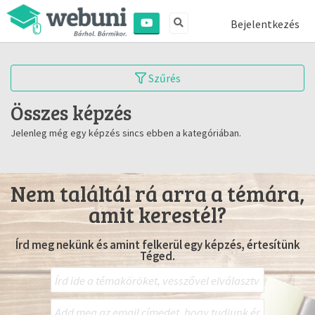
Bejelentkezés
Szűrés
Összes képzés
Jelenleg még egy képzés sincs ebben a kategóriában.
Nem találtál rá arra a témára,
amit kerestél?
Írd meg nekünk és amint felkerül egy képzés, értesítünk
Téged.