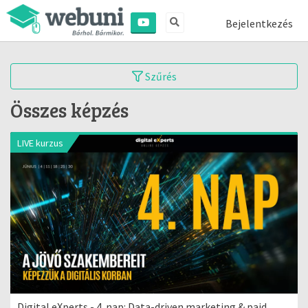
Bejelentkezés
Szűrés
Összes képzés
LIVE kurzus
Digital eXperts - 4. nap: Data-driven marketing & paid