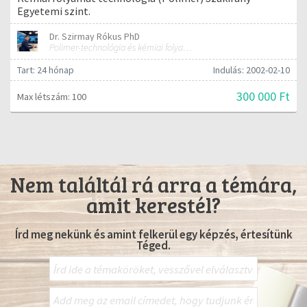
Egyetemi szint.
Dr. Szirmay Rókus PhD
Polimer-technológia és kémiai folyamat-technológia
Tart: 24 hónap
Indulás: 2002-02-10
300 000 Ft
Max létszám: 100
Nem találtál rá arra a témára,
amit kerestél?
Írd meg nekünk és amint felkerül egy képzés, értesítünk
Téged.