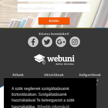
Kövess bennünket!
Rólunk
Oktatóknak
Hallgatóknak
Kapcsolat
Taníts online
Tanulj online
Oktatóink
Webuni blog
Képzések
Webuni Stúdió
A sütik segítenek szolgáltatásaink
biztosításában. Szolgáltatásaink
Info
használatával Te beleegyezel a sütik
Adatkezelési tájékoztató
ÁSZF
használatába.
Bővebb információ