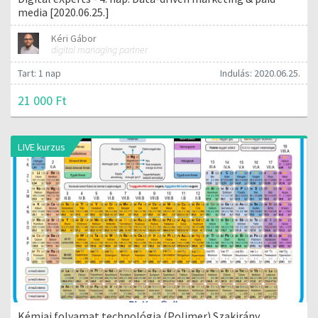
media [2020.06.25.]
Kéri Gábor
digital managing partner
Tart: 1 nap
Indulás: 2020.06.25.
21 000 Ft
LIVE kurzus
Kémiai folyamat technológia (Polimer) Szakirány