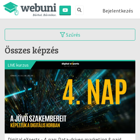
Bejelentkezés
Szűrés
Összes képzés
LIVE kurzus
Digital eXperts - 4. nap: Data-driven marketing & paid