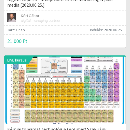
media [2020.06.25.]
Kéri Gábor
digital managing partner
Tart: 1 nap
Indulás: 2020.06.25.
21 000 Ft
LIVE kurzus
Kémiai folyamat technológia (Polimer) Szakirány