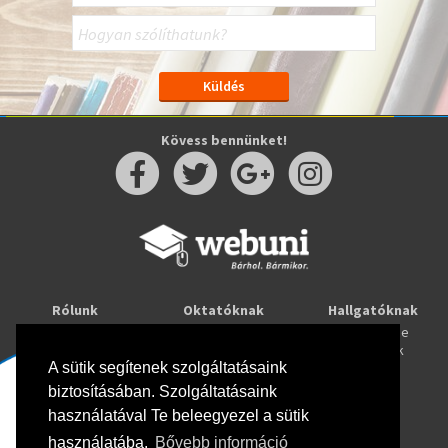
Kövess bennünket!
Rólunk
Oktatóknak
Hallgatóknak
Kapcsolat
Taníts online
Tanulj online
Oktatóink
Webuni blog
Képzések
Webuni Stúdió
A sütik segítenek szolgáltatásaink
biztosításában. Szolgáltatásaink
Info
használatával Te beleegyezel a sütik
Adatkezelési tájékoztató
ÁSZF
használatába.
Bővebb információ