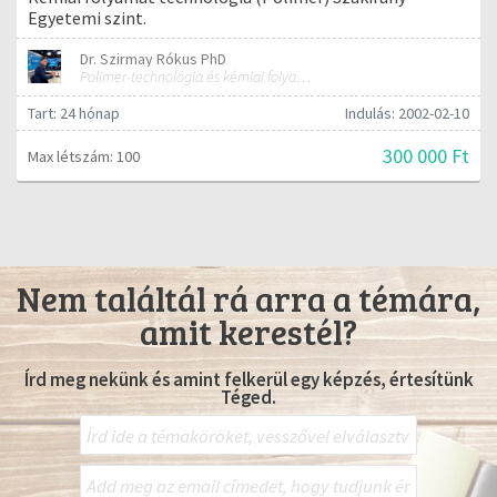
Egyetemi szint.
Dr. Szirmay Rókus PhD
Polimer-technológia és kémiai folyamat-technológia
Tart: 24 hónap
Indulás: 2002-02-10
300 000 Ft
Max létszám: 100
Nem találtál rá arra a témára,
amit kerestél?
Írd meg nekünk és amint felkerül egy képzés, értesítünk
Téged.