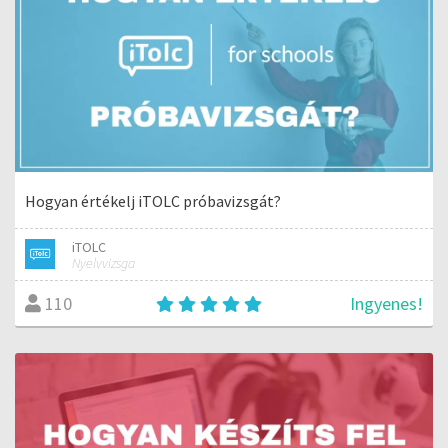
Hogyan értékelj iTOLC próbavizsgát?
iTOLC
Nyelvvizsga
Ingyenes!
110