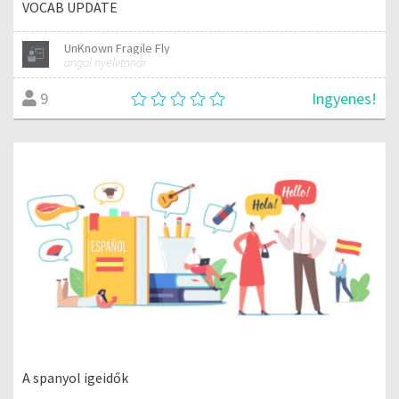
VOCAB UPDATE
UnKnown Fragile Fly
angol nyelvtanár
Ingyenes!
9
A spanyol igeidők