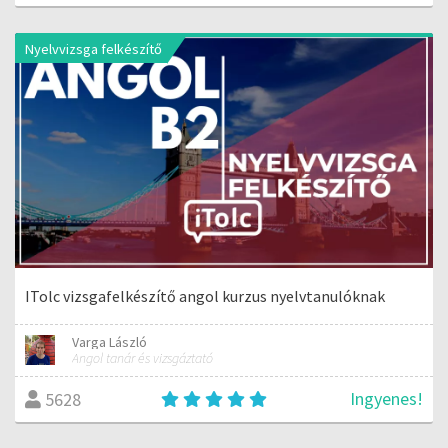
Nyelvvizsga felkészítő
ITolc vizsgafelkészítő angol kurzus nyelvtanulóknak
Varga László
Angol tanár és vizsgáztató
Ingyenes!
5628