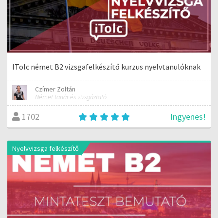
ITolc német B2 vizsgafelkészítő kurzus nyelvtanulóknak
Czímer Zoltán
Német tanár és vizsgáztató
Ingyenes!
1702
Nyelvvizsga felkészítő