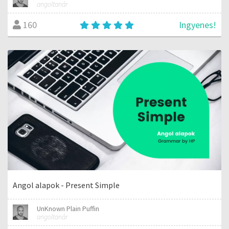
angoltanár
Ingyenes!
160
Angol alapok - Present Simple
UnKnown Plain Puffin
angoltanár