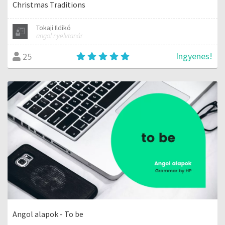
Christmas Traditions
Tokaji Ildikó
angol nyelvtanár
Ingyenes!
25
Angol alapok - To be