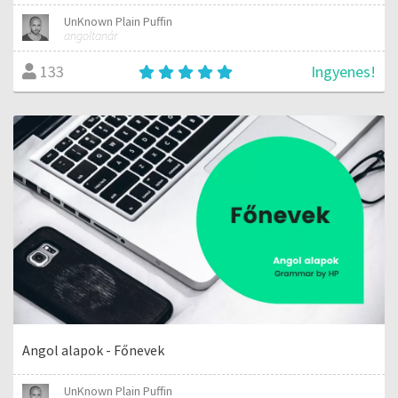
UnKnown Plain Puffin
angoltanár
Ingyenes!
133
Angol alapok - Főnevek
UnKnown Plain Puffin