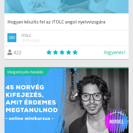
Hogyan készíts fel az iTOLC angol nyelvvizsgára
iTOLC
Nyelvvizsga
Ingyenes!
422
Idegennyelv-tanulás