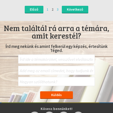
Előző
1
2
3
Következő
Nem találtál rá arra a témára,
amit kerestél?
Írd meg nekünk és amint felkerül egy képzés, értesítünk
Téged.
Kövess bennünket!