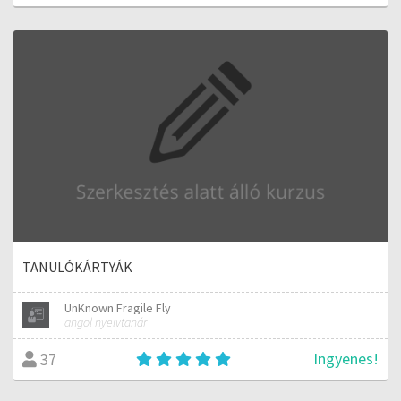
TANULÓKÁRTYÁK
UnKnown Fragile Fly
angol nyelvtanár
Ingyenes!
37