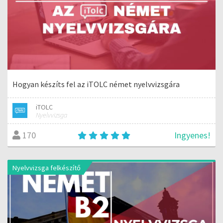
Hogyan készíts fel az iTOLC német nyelvvizsgára
iTOLC
Nyelvvizsga
Ingyenes!
170
Nyelvvizsga felkészítő