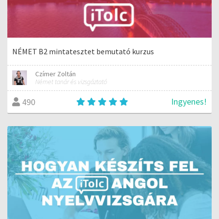
NÉMET B2 mintatesztet bemutató kurzus
Czímer Zoltán
Német tanár és vizsgáztató
Ingyenes!
490