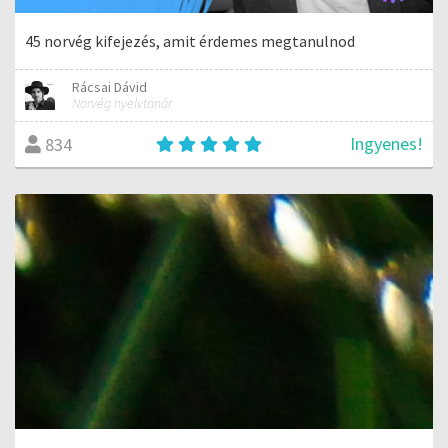
45 norvég kifejezés, amit érdemes megtanulnod
Rácsai Dávid
Norvég nyelvtanár
Ingyenes!
834