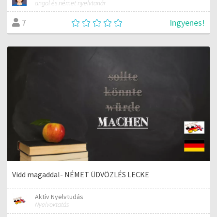
angol és német nyelvtanár
Ingyenes!
7
Vidd magaddal- NÉMET ÜDVÖZLÉS LECKE
Aktív Nyelvtudás
Nyelvoktatás