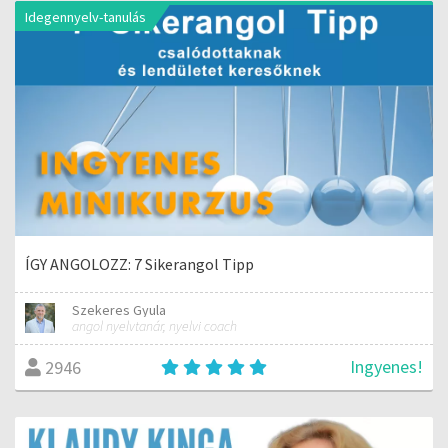
Idegennyelv-tanulás
ÍGY ANGOLOZZ: 7 Sikerangol Tipp
Szekeres Gyula
angol nyelvtanár, nyelvi coach
Ingyenes!
2946