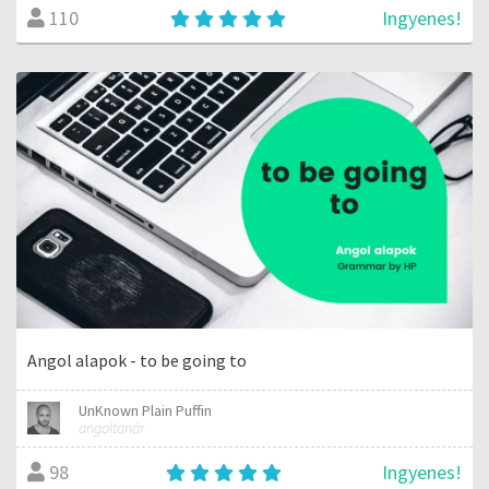
Ingyenes!
110
Angol alapok - to be going to
UnKnown Plain Puffin
angoltanár
Ingyenes!
98