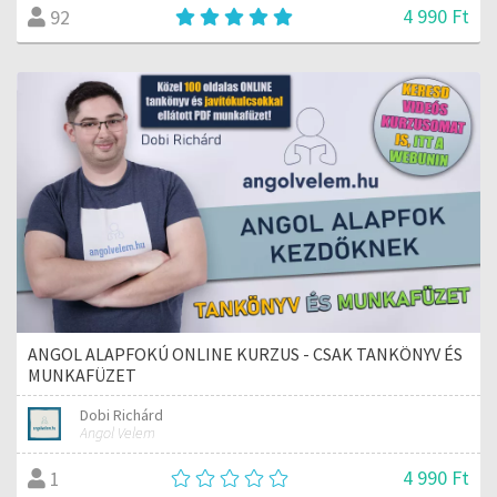
4 990 Ft
92
ANGOL ALAPFOKÚ ONLINE KURZUS - CSAK TANKÖNYV ÉS
MUNKAFÜZET
Dobi Richárd
Angol Velem
4 990 Ft
1