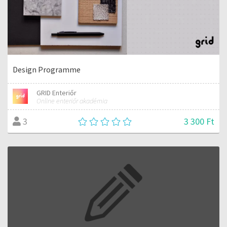
Design Programme
GRID Enteriőr
Online enteriőr akadémia
3 300 Ft
3