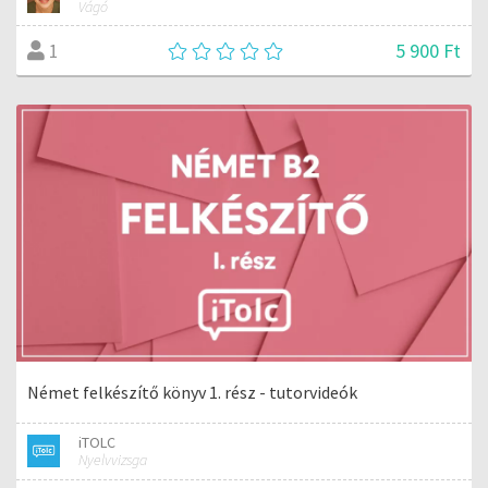
Vágó
5 900 Ft
1
Német felkészítő könyv 1. rész - tutorvideók
iTOLC
Nyelvvizsga