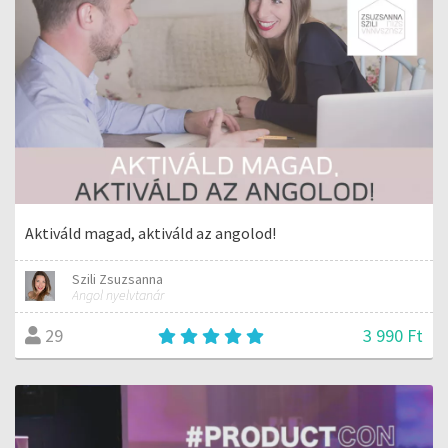
Aktiváld magad, aktiváld az angolod!
Szili Zsuzsanna
Angol nyelvtanár
3 990 Ft
29