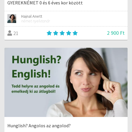
GYEREKNÉMET 0 és 6 éves kor között
Hajnal Anett
német nyelvtanár
2 900 Ft
21
Hunglish? Angolos az angolod?