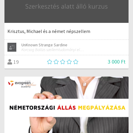
Krisztus, Michael és a német népszellem
UnKnown Strange Sardine
Korcsog Balázs szellemtudományi előadásai (Rudolf Steiner antropozófiája alapján)
3 000 Ft
19