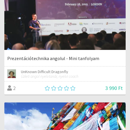
Prezentációtechnika angolul - Mini tanfolyam
UnKnown Difficult Dragonfly
Üzleti angol nyelvtanár, nyelvi coach
3 990 Ft
2