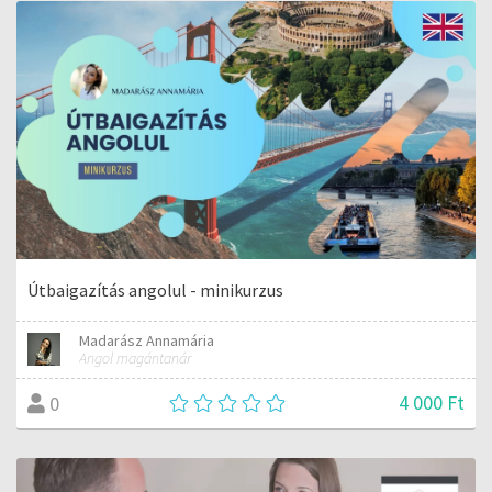
Útbaigazítás angolul - minikurzus
Madarász Annamária
Angol magántanár
4 000 Ft
0