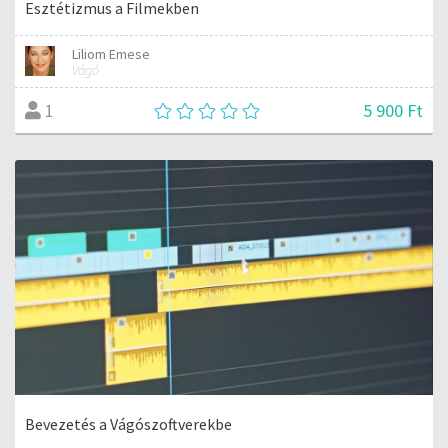
Esztétizmus a Filmekben
Liliom Emese
Vágó
5 900 Ft
1
Bevezetés a Vágószoftverekbe