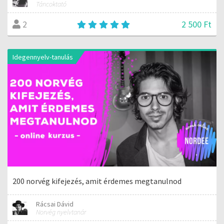
Táncoktató
2 500 Ft
2
Idegennyelv-tanulás
200 norvég kifejezés, amit érdemes megtanulnod
Rácsai Dávid
Norvég nyelvtanár