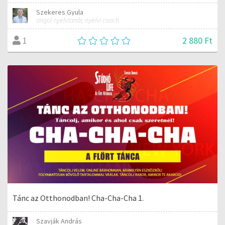
Szekeres Gyula
angol nyelvtanár, nyelvi coach
2 880 Ft
1
Tánc az Otthonodban! Cha-Cha-Cha 1.
Szavják András