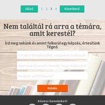
Előző
1
2
3
4
Következő
Nem találtál rá arra a témára,
amit kerestél?
Írd meg nekünk és amint felkerül egy képzés, értesítünk
Téged.
Kövess bennünket!