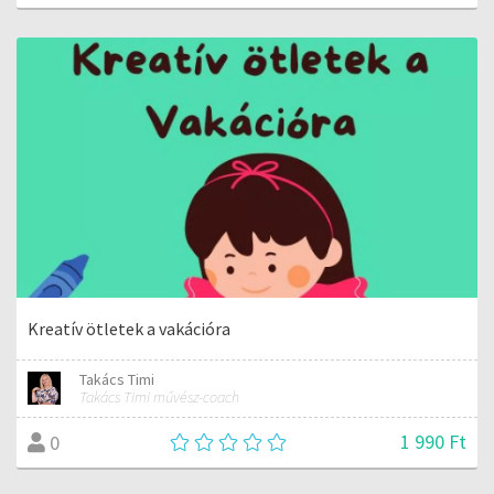
Kreatív ötletek a vakációra
Takács Timi
Takács Timi művész-coach
1 990 Ft
0