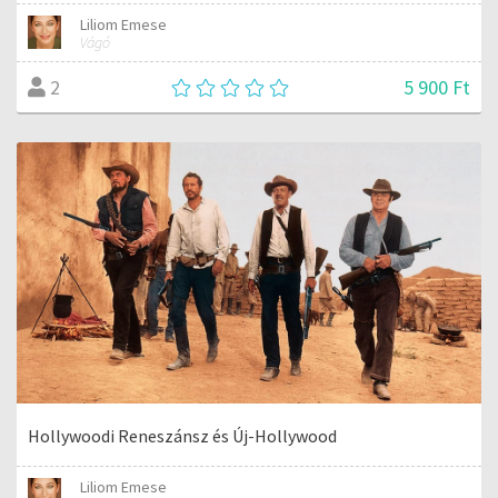
Liliom Emese
Vágó
5 900 Ft
2
Hollywoodi Reneszánsz és Új-Hollywood
Liliom Emese