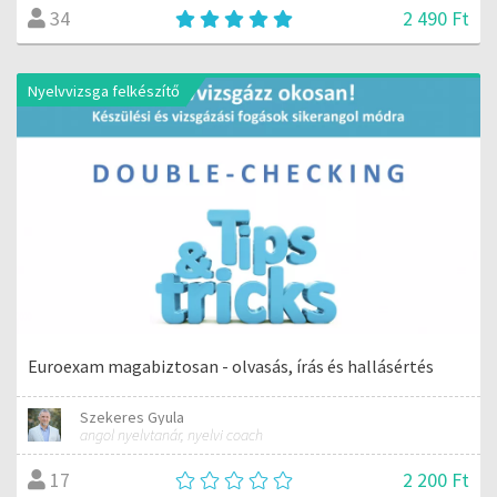
2 490 Ft
34
Nyelvvizsga felkészítő
Euroexam magabiztosan - olvasás, írás és hallásértés
Szekeres Gyula
angol nyelvtanár, nyelvi coach
2 200 Ft
17