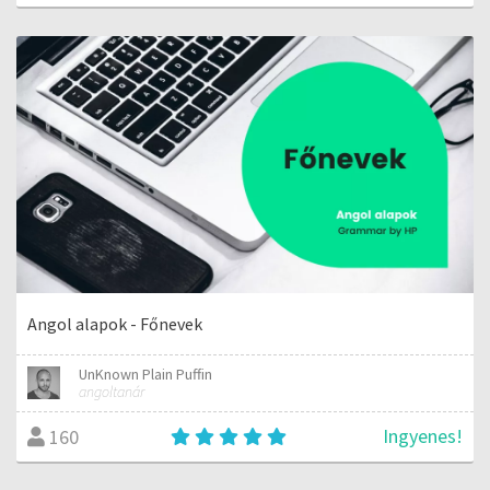
Angol alapok - Főnevek
UnKnown Plain Puffin
angoltanár
Ingyenes!
160