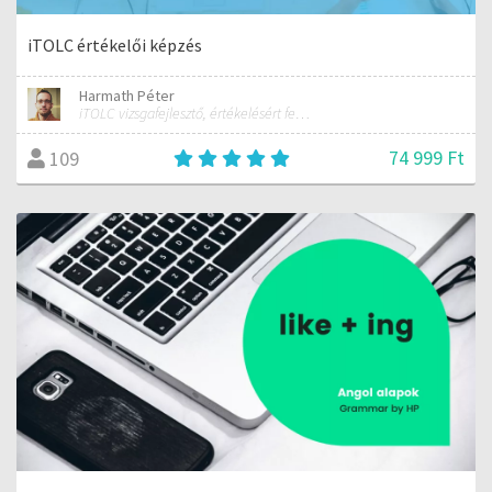
iTOLC értékelői képzés
Harmath Péter
iTOLC vizsgafejlesztő, értékelésért felelős szakmai vezető
74 999 Ft
109