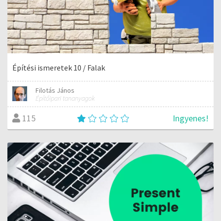
Építési ismeretek 10 / Falak
Filotás János
Építőipari tananyagok
Ingyenes!
115