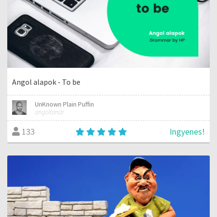
Angol alapok - To be
UnKnown Plain Puffin
angoltanár
Ingyenes!
133