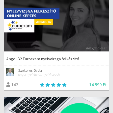
Angol B2 Euroexam nyelvvizsga felkészítő
Szekeres Gyula
angol nyelvtanár, nyelvi coach
14 990 Ft
142