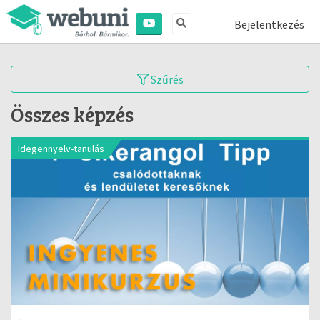
Bejelentkezés
Szűrés
Összes képzés
Idegennyelv-tanulás