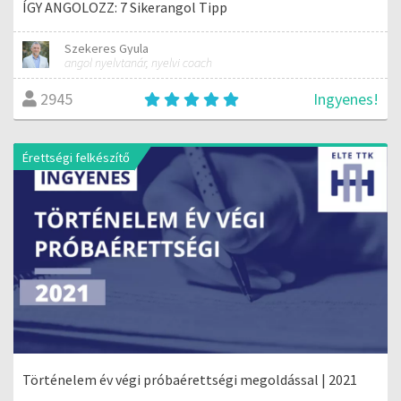
ÍGY ANGOLOZZ: 7 Sikerangol Tipp
Szekeres Gyula
angol nyelvtanár, nyelvi coach
Ingyenes!
2945
Érettségi felkészítő
Történelem év végi próbaérettségi megoldással | 2021