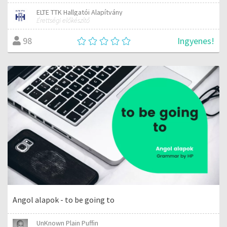
ELTE TTK Hallgatói Alapítvány
Érettségi előkészítő
Ingyenes!
98
Angol alapok - to be going to
UnKnown Plain Puffin