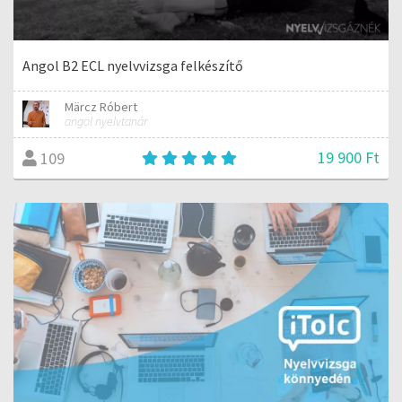
Angol B2 ECL nyelvvizsga felkészítő
Märcz Róbert
angol nyelvtanár
19 900 Ft
109