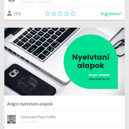
Érettségi előkészítő
Ingyenes!
284
Angol nyelvtani alapok
UnKnown Plain Puffin
angoltanár