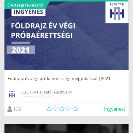
Érettségi felkészítő
Földrajz év végi próbaérettségi megoldással | 2021
ELTE TTK Hallgatói Alapítvány
Érettségi előkészítő
Ingyenes!
152