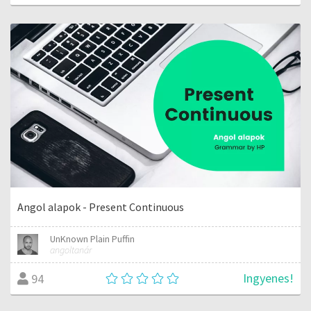
Angol alapok - Present Continuous
UnKnown Plain Puffin
angoltanár
Ingyenes!
94