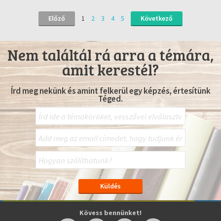
Előző
1
2
3
4
5
Következő
Nem találtál rá arra a témára,
amit kerestél?
Írd meg nekünk és amint felkerül egy képzés, értesítünk
Téged.
Kövess bennünket!