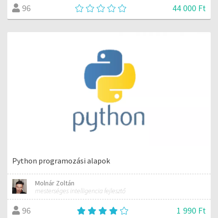
44 000 Ft
96
Python programozási alapok
Molnár Zoltán
mesterséges intelligencia fejlesztő
1 990 Ft
96