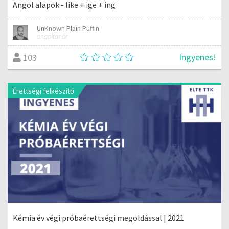
Angol alapok - like + ige + ing
UnKnown Plain Puffin
angoltanár
Ingyenes!
103
Érettségi felkészítő
Kémia év végi próbaérettségi megoldással | 2021