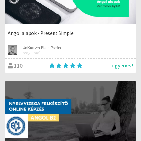
Angol alapok - Present Simple
UnKnown Plain Puffin
angoltanár
Ingyenes!
110