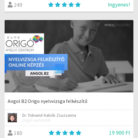
Ingyenes!
249
Angol B2 Origo nyelvvizsga felkészítő
Dr. Tolnainé Kabók Zsuzsanna
angol nyelvtanár
19 900 Ft
180