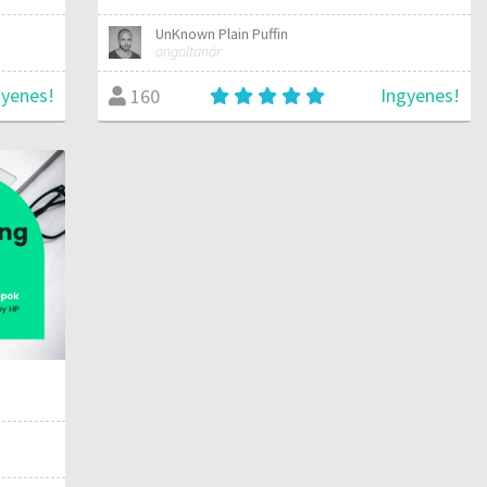
UnKnown Plain Puffin
angoltanár
gyenes!
Ingyenes!
160