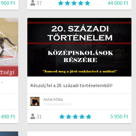
 900 Ft
44 000 Ft
37
 -
Készülj fel a 20. századi történelemből!
Antal Attila
Történelemtanár
 490 Ft
5 950 Ft
31