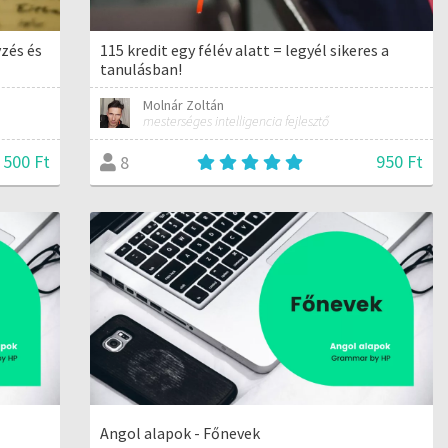
yzés és
115 kredit egy félév alatt = legyél sikeres a
tanulásban!
Molnár Zoltán
mesterséges intelligencia fejlesztő
 500 Ft
950 Ft
8
Angol alapok - Főnevek