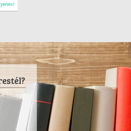
gyenes!
restél?
.