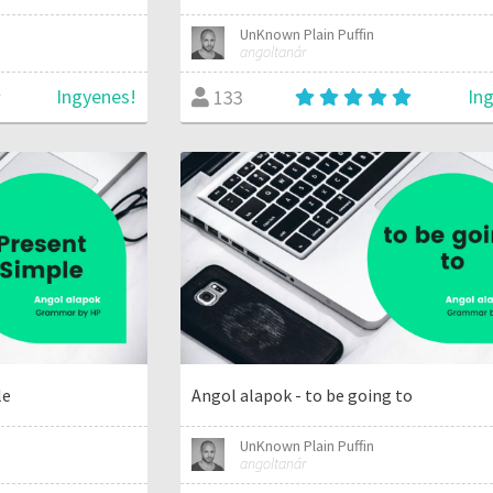
UnKnown Plain Puffin
angoltanár
Ingyenes!
In
133
le
Angol alapok - to be going to
UnKnown Plain Puffin
angoltanár