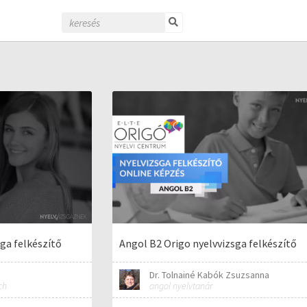
ga felkészítő
Angol B2 Origo nyelvvizsga felkészítő
Dr. Tolnainé Kabók Zsuzsanna
ch
angol nyelvtanár