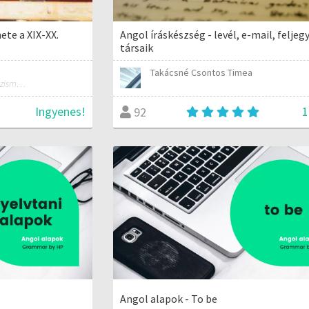
ete a XIX-XX.
Angol íráskészség - levél, e-mail, feljeg
társaik
Takácsné Csontos Timea
PE Magyar Dráma- és Színházismeret szakos hallgató
Ingyenes!
1
92
Angol alapok - To be