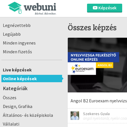
Képzések
Összes képzés
Legnézettebb
Legújabb
Minden ingyenes
Minden fizetős
Live képzések
Online képzések
Kategóriák
Összes
Angol B2 Euroexam nyelvvizs
Design, Grafika
Szekeres Gyula
Általános- és középiskola
angol nyelvtanár, nyelvi coa
Vállalati