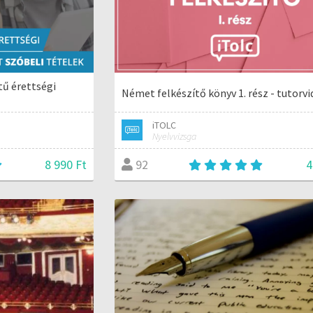
ű érettségi
Német felkészítő könyv 1. rész - tutorv
iTOLC
Nyelvvizsga
8 990 Ft
4
92