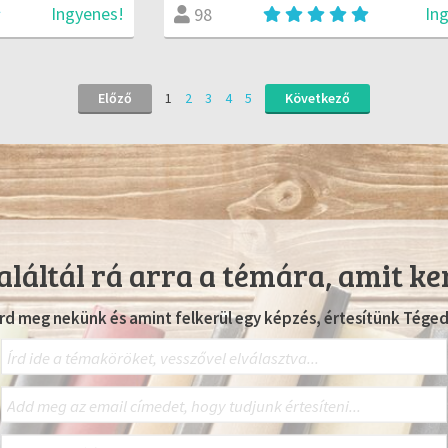
Ingyenes!
In
98
Előző
1
2
3
4
5
Következő
láltál rá arra a témára, amit ke
Írd meg nekünk és amint felkerül egy képzés, értesítünk Téged