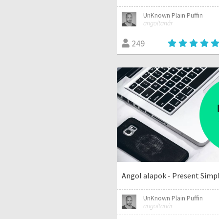
UnKnown Plain Puffin
angoltanár
249
Angol alapok - Present Simp
UnKnown Plain Puffin
angoltanár