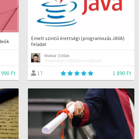
Emelt szintű érettségi (programozás JAVA)
ideók
feladat
Molnár Zoltán
mesterséges intelligencia fejlesztő
 990 Ft
1 890 Ft
17