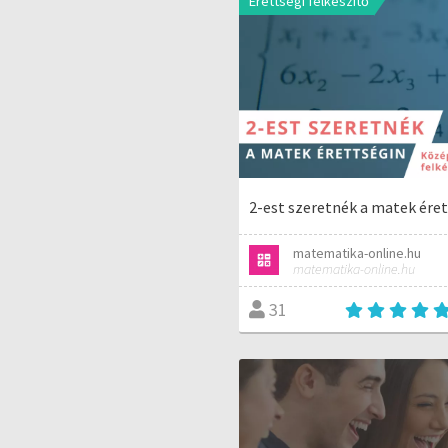
Érettségi felkészítő
2-est szeretnék a matek éret
matematika-online.hu
matematika-online.hu
31