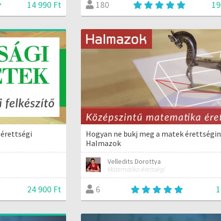
14 990 Ft
19
180
 érettségi
Hogyan ne bukj meg a matek érettségin
Halmazok
Velledits Dorottya
Matematika érettségi
24 900 Ft
1
6