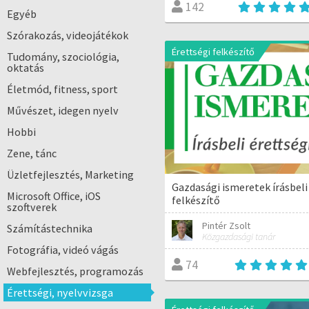
142
Egyéb
Szórakozás, videojátékok
Érettségi felkészítő
Tudomány, szociológia,
oktatás
Életmód, fitness, sport
Művészet, idegen nyelv
Hobbi
Zene, tánc
Üzletfejlesztés, Marketing
Gazdasági ismeretek írásbeli
Microsoft Office, iOS
felkészítő
szoftverek
Pintér Zsolt
Számítástechnika
Közgazdasági tanár
Fotográfia, videó vágás
74
Webfejlesztés, programozás
Érettségi, nyelvvizsga