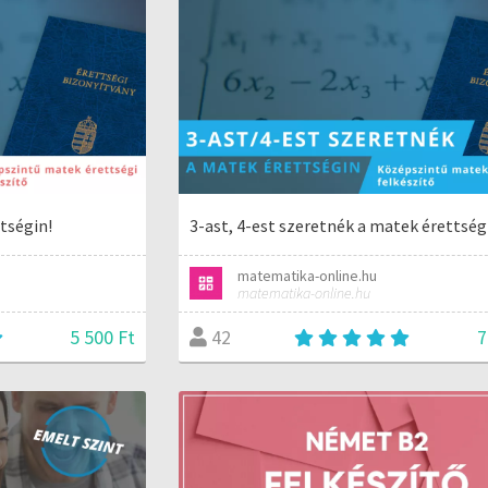
tségin!
3-ast, 4-est szeretnék a matek érettség
matematika-online.hu
matematika-online.hu
5 500 Ft
7
42