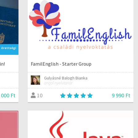
in!
FamilEnglish - Starter Group
Gulyásné Balogh Bianka
angol nyelvtanár
 000 Ft
9 990 Ft
10