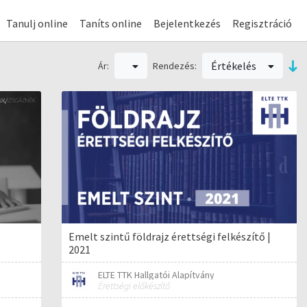
Tanulj online
Taníts online
Bejelentkezés
Regisztráció
Értékelés
Ár:
Rendezés:
Emelt szintű földrajz érettségi felkészítő |
2021
ELTE TTK Hallgatói Alapítvány
Érettségi előkészítő