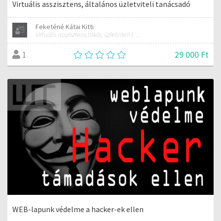
Virtuális asszisztens, általános üzletviteli tanácsadó
Feketéné Kátai Kitti
Virtuális asszisztens,titkár, üzletviteli tanácsadó
29 000 Ft
1
WEB-lapunk védelme a hacker-ek ellen