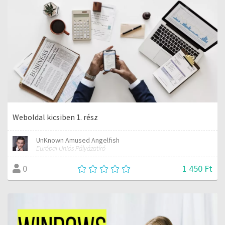
Weboldal kicsiben 1. rész
UnKnown Amused Angelfish
Európai Uniós Pályázatíró
1 450 Ft
0