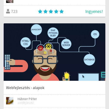
Ingyenes!
723
Webfejlesztés - alapok
Hübner Péter
webfejlesztő