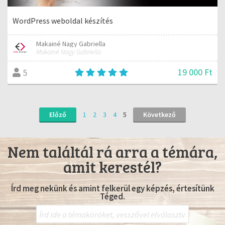
WordPress weboldal készítés
Makainé Nagy Gabriella
Makainé Nagy Gabriella
19 000 Ft
5
Előző
1
2
3
4
5
Következő
Nem találtál rá arra a témára,
amit kerestél?
Írd meg nekünk és amint felkerül egy képzés, értesítünk
Téged.