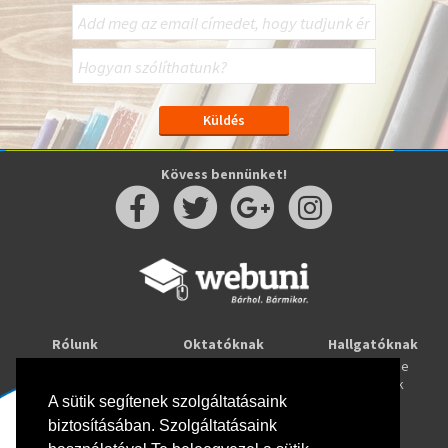
Kövess bennünket!
Rólunk
Oktatóknak
Hallgatóknak
Kapcsolat
Taníts online
Tanulj online
Oktatóink
Webuni blog
Képzések
Webuni Stúdió
A sütik segítenek szolgáltatásaink
biztosításában. Szolgáltatásaink
Info