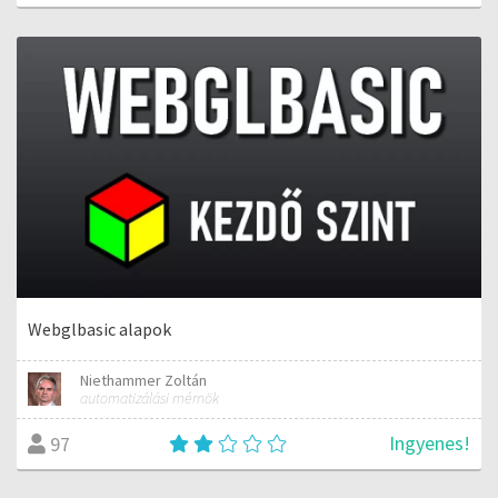
Webglbasic alapok
Niethammer Zoltán
automatizálási mérnök
Ingyenes!
97