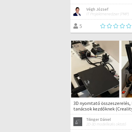
Végh József
IT Projektmenedzser (PMP)
5
3D nyomtató összeszerelés, b
tanácsok kezdőknek (Creality
Tilinger Dániel
2D-3D modellezés oktató