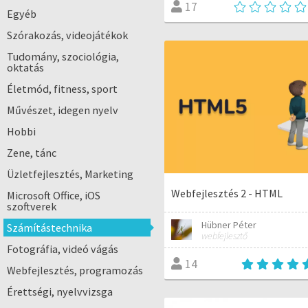
17
Egyéb
Szórakozás, videojátékok
Tudomány, szociológia,
oktatás
Életmód, fitness, sport
Művészet, idegen nyelv
Hobbi
Zene, tánc
Üzletfejlesztés, Marketing
Webfejlesztés 2 - HTML
Microsoft Office, iOS
szoftverek
Hübner Péter
Számítástechnika
webfejlesztő
Fotográfia, videó vágás
14
Webfejlesztés, programozás
Érettségi, nyelvvizsga