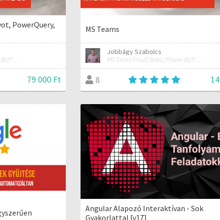
vot, PowerQuery,
MS Teams
Jobbágy Szabolcs
MS Excel/Visual Basic/Power BI/Python adatelemzési szakértő
MS Excel/Visual Basic/Power BI/Python adatelemzési szakértő
79 000 Ft
14
8
Angular Alapozó Interaktívan - Sok
egyszerűen
Gyakorlattal [v17]