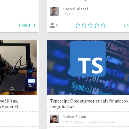
Cserkó József
Cégvezető
1 990 Ft
14
5
Typescipt Objektumorientált feladatok
eállítás,
megoldások
 Ender 3)
Molnár Zoltán
mesterséges intelligencia fejlesztő