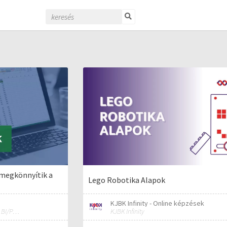
 megkönnyítik a
Lego Robotika Alapok
KJBK Infinity - Online képzések
MS Excel/Visual Basic/Power BI/Python adatelemzési szakértő
KJBK Infinity