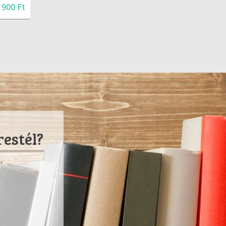
 900 Ft
restél?
.