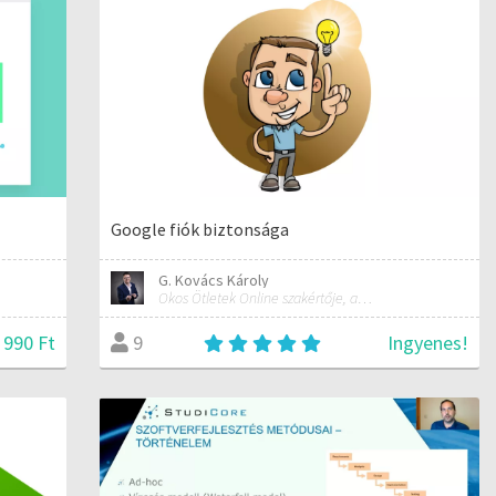
Google fiók biztonsága
G. Kovács Károly
Okos Ötletek Online szakértője, alapítója
 990 Ft
Ingyenes!
9