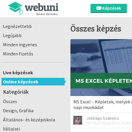
Képzések
Összes képzés
Legnézettebb
Legújabb
Minden ingyenes
Minden fizetős
Live képzések
Online képzések
Kategóriák
Összes
MS Excel – Képletek, melyek
napi munkádat
Design, Grafika
Jobbágy Szabolcs
Általános- és középiskola
Vállalati