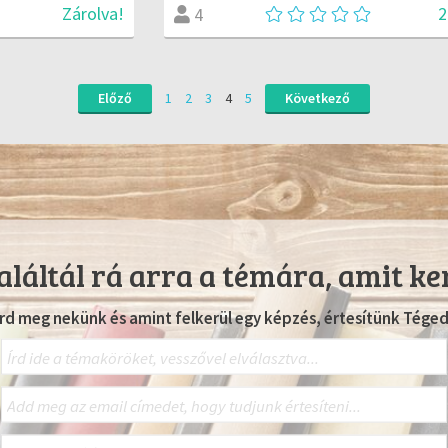
2
Zárolva!
4
Előző
1
2
3
4
5
Következő
láltál rá arra a témára, amit ke
Írd meg nekünk és amint felkerül egy képzés, értesítünk Téged