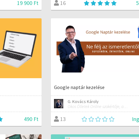
19 900 Ft
5
16
Google naptár kezelése
G. Kovács Károly
Okos Ötletek Online szakértője, alapítója
490 Ft
In
13