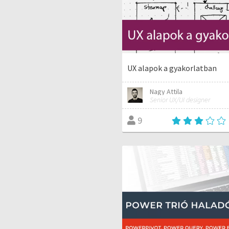
UX alapok a gyakorlatban
Nagy Attila
Senior UX/UI designer
9