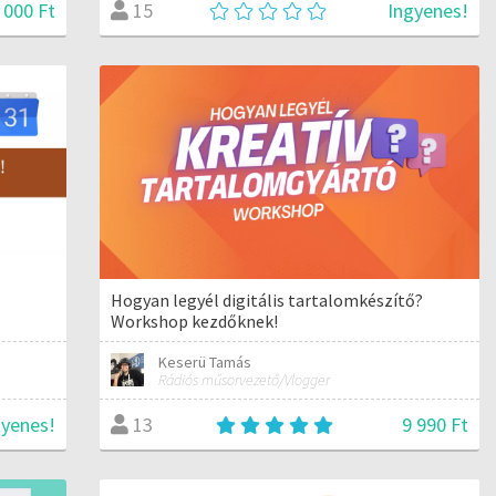
 000 Ft
Ingyenes!
15
Hogyan legyél digitális tartalomkészítő?
Workshop kezdőknek!
Keserü Tamás
Rádiós műsorvezető/Vlogger
gyenes!
9 990 Ft
13