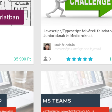
Javascript/Typescript felvételi feladat
Junioroknak és Medioroknak
Molnár Zoltán
mesterséges intelligencia fejlesztő
35 900 Ft
1
9