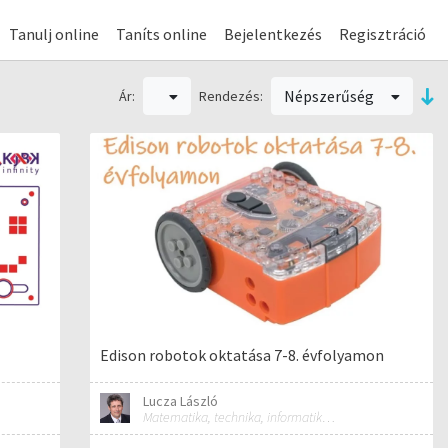
Tanulj online
Taníts online
Bejelentkezés
Regisztráció
Népszerűség
Ár:
Rendezés:
Edison robotok oktatása 7-8. évfolyamon
Lucza László
Matematika, technika, informatika szakos általános iskolai tanár; mentorpedagógus, mestertanár