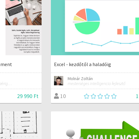
zsment
Excel - kezdőtől a haladóig
Molnár Zoltán
Design Thinking tréner, IT vezérigazgató
mesterséges intelligencia fejlesztő
29 990 Ft
1
10