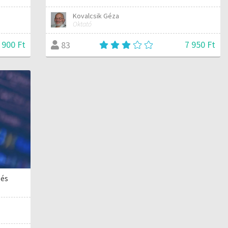
Kovalcsik Géza
Oktató
 900 Ft
7 950 Ft
83
 és