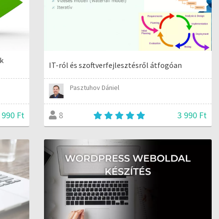
ok
IT-ról és szoftverfejlesztésről átfogóan
Pasztuhov Dániel
 990 Ft
3 990 Ft
8