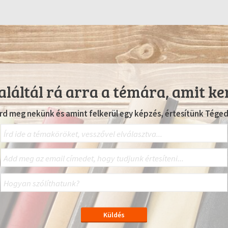
láltál rá arra a témára, amit ke
Írd meg nekünk és amint felkerül egy képzés, értesítünk Téged