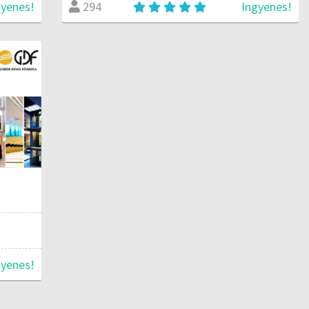
gyenes!
Ingyenes!
294
gyenes!