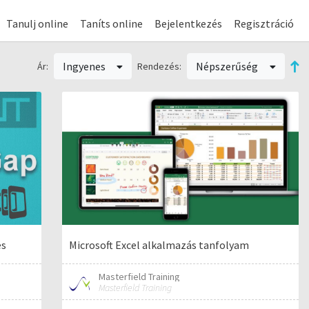
Tanulj online
Taníts online
Bejelentkezés
Regisztráció
Ingyenes
Népszerűség
Ár:
Rendezés:
és
Microsoft Excel alkalmazás tanfolyam
Masterfield Training
Masterfield Training