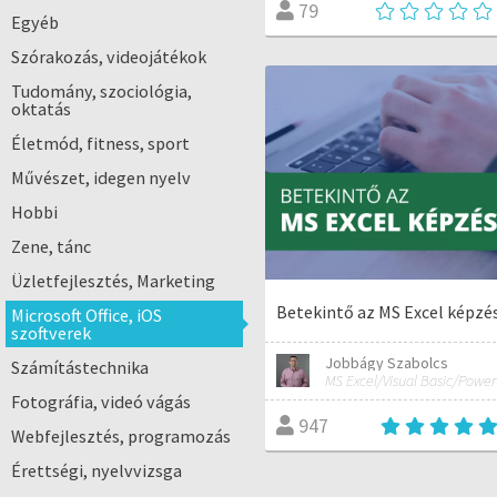
79
Egyéb
Szórakozás, videojátékok
Tudomány, szociológia,
oktatás
Életmód, fitness, sport
Művészet, idegen nyelv
Hobbi
Zene, tánc
Üzletfejlesztés, Marketing
Betekintő az MS Excel képzé
Microsoft Office, iOS
szoftverek
Jobbágy Szabolcs
Számítástechnika
Fotográfia, videó vágás
947
Webfejlesztés, programozás
Érettségi, nyelvvizsga