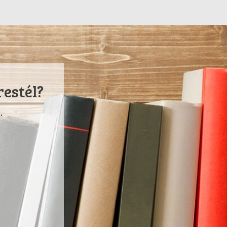
restél?
.