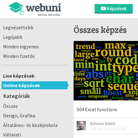
Képzések
Összes képzés
Legnézettebb
Legújabb
Minden ingyenes
Minden fizetős
Live képzések
Online képzések
Kategóriák
Összes
504 Excel functions
Design, Grafika
Bátonyi Bálint
Általános- és középiskola
jr Power BI specialista
Vállalati