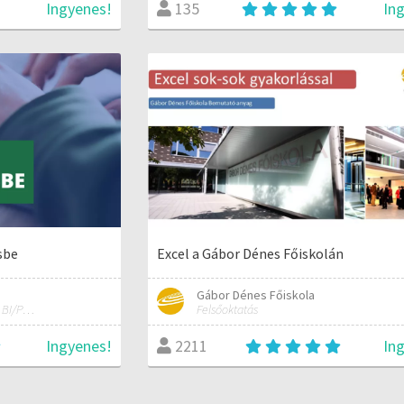
Ingyenes!
In
135
sbe
Excel a Gábor Dénes Főiskolán
Gábor Dénes Főiskola
MS Excel/Visual Basic/Power BI/Python adatelemzési szakértő
Felsőoktatás
Ingyenes!
In
2211