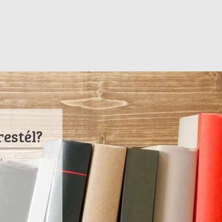
restél?
.