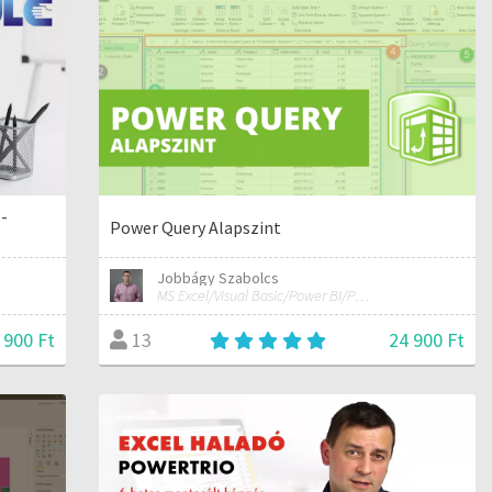
 -
Power Query Alapszint
Jobbágy Szabolcs
MS Excel/Visual Basic/Power BI/Python adatelemzési szakértő
 900 Ft
24 900 Ft
13