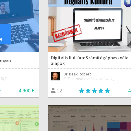
Digitális Kultúra: Számítógéphasználat
onyan
alapok
Dr. Deák Robert
MS Excel/Visual Basic/Power BI/Python adatelemzési szakértő
Fizikus, matematikus, szoftverfejlesztő, oktató.
4 900 Ft
4
12