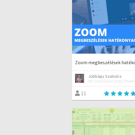
Zoom megbeszélések haték
Jobbágy Szabolcs
11