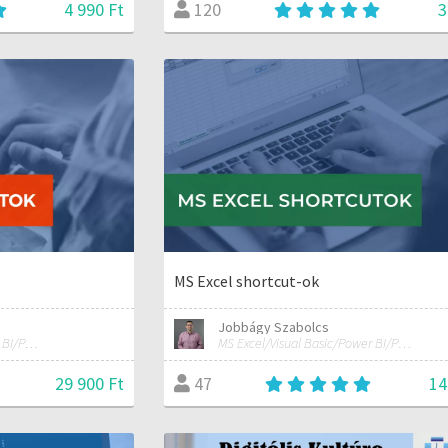
4 990 Ft
3
120
MS Excel shortcut-ok
Jobbágy Szabolcs
MS Excel/Visual Basic/Power BI/Python adatelemzési szakértő
MS Excel/Visual Basic/Power BI/Python adatelemzési szakértő
29 900 Ft
14
47