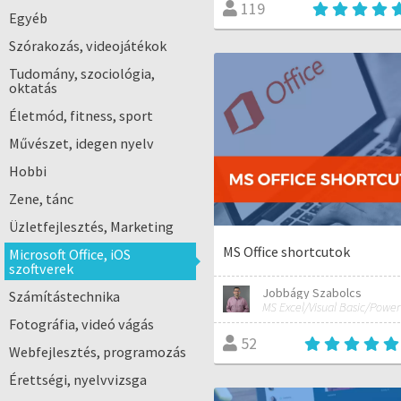
119
Egyéb
Szórakozás, videojátékok
Tudomány, szociológia,
oktatás
Életmód, fitness, sport
Művészet, idegen nyelv
Hobbi
Zene, tánc
Üzletfejlesztés, Marketing
MS Office shortcutok
Microsoft Office, iOS
szoftverek
Jobbágy Szabolcs
Számítástechnika
Fotográfia, videó vágás
52
Webfejlesztés, programozás
Érettségi, nyelvvizsga