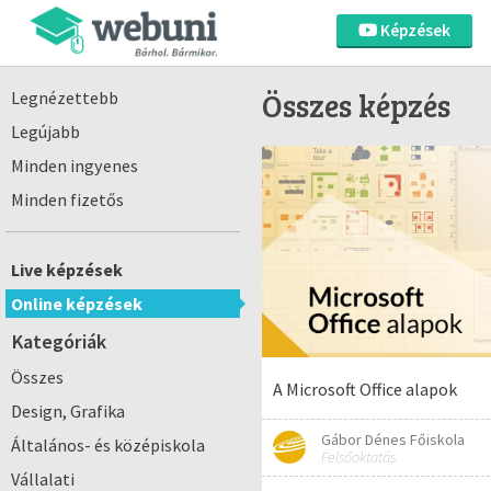
Képzések
Összes képzés
Legnézettebb
Legújabb
Minden ingyenes
Minden fizetős
Live képzések
Online képzések
Kategóriák
Összes
A Microsoft Office alapok
Design, Grafika
Gábor Dénes Főiskola
Általános- és középiskola
Felsőoktatás
Vállalati