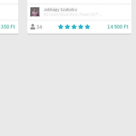
Jobbágy Szabolcs
MS Excel/Visual Basic/Power BI/Python adatelemzési szakértő
 350 Ft
14 900 Ft
34