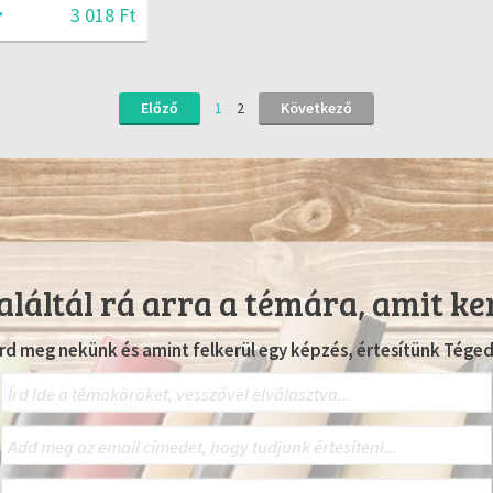
3 018 Ft
Előző
1
2
Következő
láltál rá arra a témára, amit ke
Írd meg nekünk és amint felkerül egy képzés, értesítünk Téged