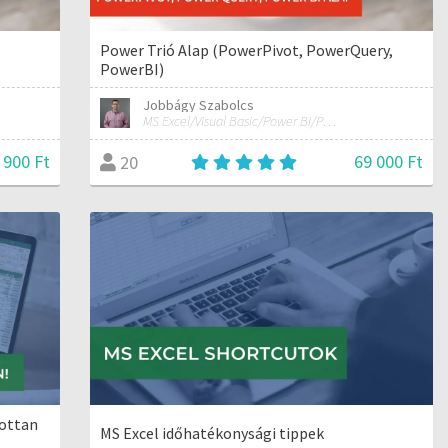
Power Trió Alap (PowerPivot, PowerQuery,
PowerBI)
Jobbágy Szabolcs
MS Excel/Visual Basic/Power BI/Python adatelemzési szakértő
 900 Ft
69 000 Ft
20
bottan
MS Excel időhatékonysági tippek