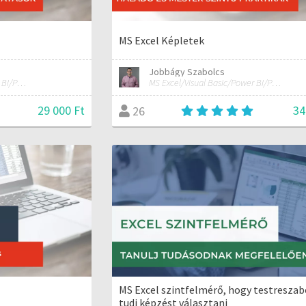
MS Excel Képletek
Jobbágy Szabolcs
MS Excel/Visual Basic/Power BI/Python adatelemzési szakértő
MS Excel/Visual Basic/Power BI/Python adatelemzési szakértő
29 000 Ft
34
26
MS Excel szintfelmérő, hogy testresza
tudj képzést választani