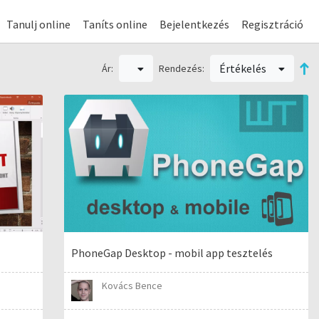
Tanulj online
Taníts online
Bejelentkezés
Regisztráció
Értékelés
Ár:
Rendezés:
PhoneGap Desktop - mobil app tesztelés
Kovács Bence