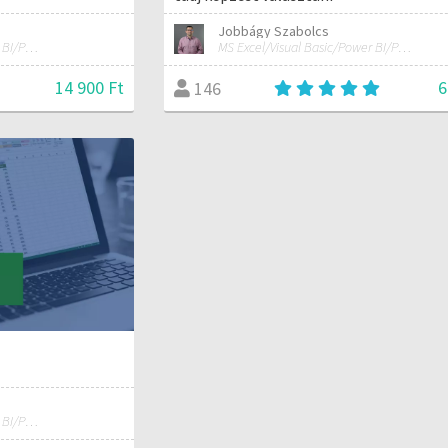
Jobbágy Szabolcs
MS Excel/Visual Basic/Power BI/Python adatelemzési szakértő
MS Excel/Visual Basic/Power BI/Python adatelemzési szakértő
14 900 Ft
6
146
MS Excel/Visual Basic/Power BI/Python adatelemzési szakértő