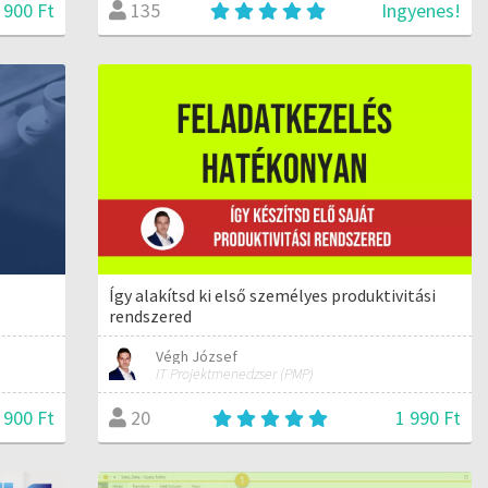
 900 Ft
Ingyenes!
135
Így alakítsd ki első személyes produktivitási
rendszered
Végh József
IT Projektmenedzser (PMP)
 900 Ft
1 990 Ft
20