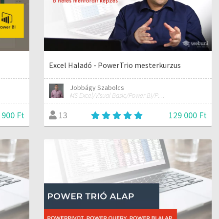
Excel Haladó - PowerTrio mesterkurzus
Jobbágy Szabolcs
MS Excel/Visual Basic/Power BI/Python adatelemzési szakértő
 900 Ft
129 000 Ft
13