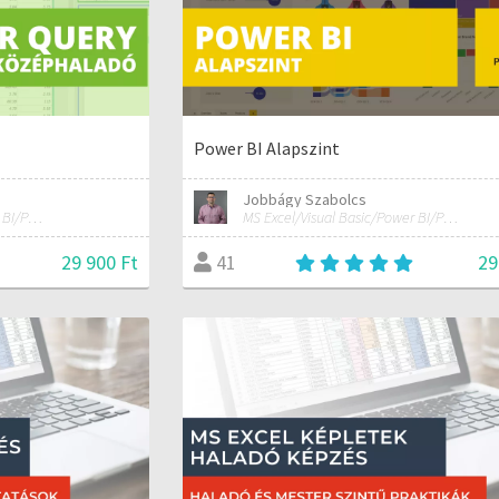
Power BI Alapszint
Jobbágy Szabolcs
MS Excel/Visual Basic/Power BI/Python adatelemzési szakértő
MS Excel/Visual Basic/Power BI/Python adatelemzési szakértő
29 900 Ft
29
41