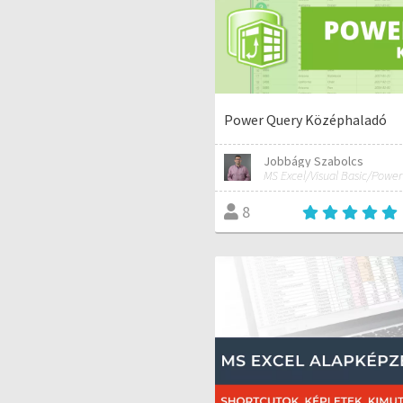
Power Query Középhaladó
Jobbágy Szabolcs
8