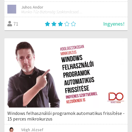
Juhos Andor
Munka-Tűz-Biztonság Szaktanácsadó Iroda
Ingyenes!
71
Windows felhasználói programok automatikus frissítése -
15 perces mikrokurzus
Végh József