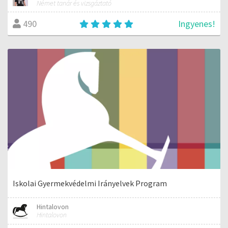
Német tanár és vizsgáztató
Ingyenes!
490
Iskolai Gyermekvédelmi Irányelvek Program
Hintalovon
Hintalovon