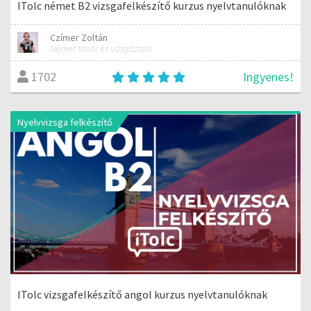
ITolc német B2 vizsgafelkészítő kurzus nyelvtanulóknak
Czímer Zoltán
Német tanár és vizsgáztató
Ingyenes!
1702
Nyelvvizsga felkészítő
ITolc vizsgafelkészítő angol kurzus nyelvtanulóknak