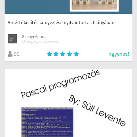
Áruértékesítés könyvelése nyilvántartás hiányában
Szanyi Ágnes
Mérlegképes könyvelő
Ingyenes!
99