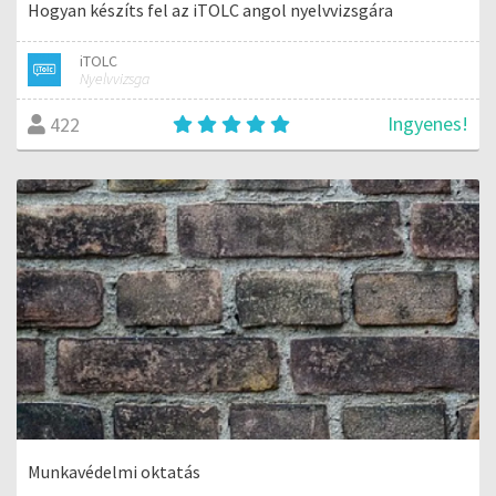
Hogyan készíts fel az iTOLC angol nyelvvizsgára
iTOLC
Nyelvvizsga
Ingyenes!
422
Munkavédelmi oktatás