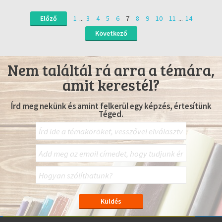
Előző
1
...
3
4
5
6
7
8
9
10
11
...
14
Következő
Nem találtál rá arra a témára,
amit kerestél?
Írd meg nekünk és amint felkerül egy képzés, értesítünk
Téged.