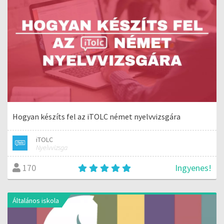
Hogyan készíts fel az iTOLC német nyelvvizsgára
iTOLC
Nyelvvizsga
Ingyenes!
170
Általános iskola