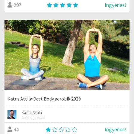
Ingyenes!
297
Katus Attila Best Body aerobik 2020
Katus Attila
Személyi edző
Ingyenes!
94