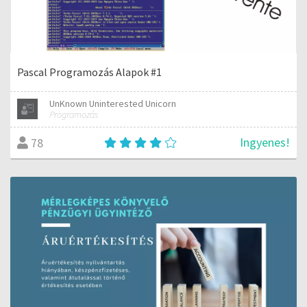
Pascal Programozás Alapok #1
UnKnown Uninterested Unicorn
Programozás
Ingyenes!
78