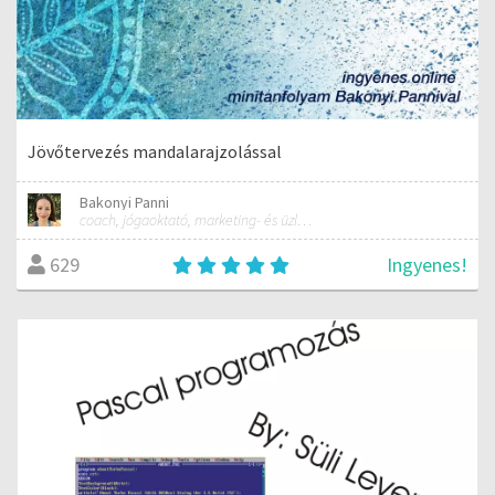
Jövőtervezés mandalarajzolással
Bakonyi Panni
coach, jógaoktató, marketing- és üzletfejlesztési tanácsadó
Ingyenes!
629