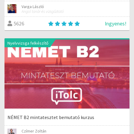
Varga László
Angol tanár és vizsgáztató
Ingyenes!
5626
Nyelvvizsga felkészítő
NÉMET B2 mintatesztet bemutató kurzus
Czímer Zoltán