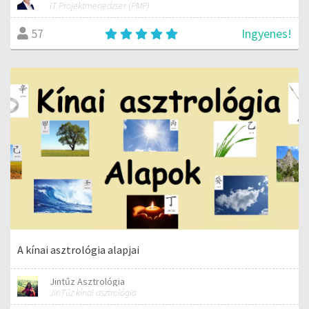
IT Projektmenedzser (PMP)
Ingyenes!
57
A kínai asztrológia alapjai
Jintűz Asztrológia
JinTűz kínai asztrológia