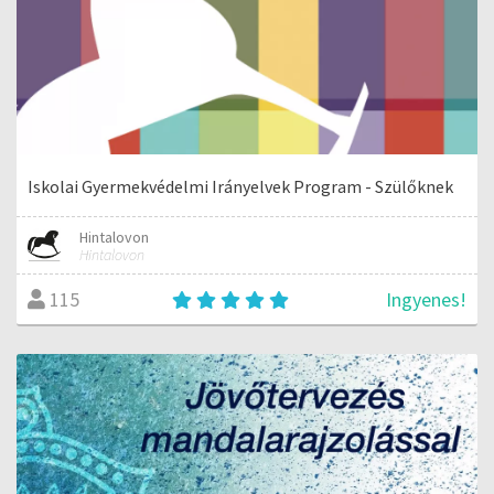
Iskolai Gyermekvédelmi Irányelvek Program - Szülőknek
Hintalovon
Hintalovon
Ingyenes!
115