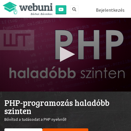
Bejelentkezés
0
seconds
PHP-programozás haladóbb
of
1
szinten
minute,
30
Bővítsd a tudásodat a PHP nyelvről!
seconds