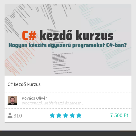
C# kezdő kurzus
Kovács Olivér
programozó, webfejlesztő és zeneszerző
7 500 Ft
310