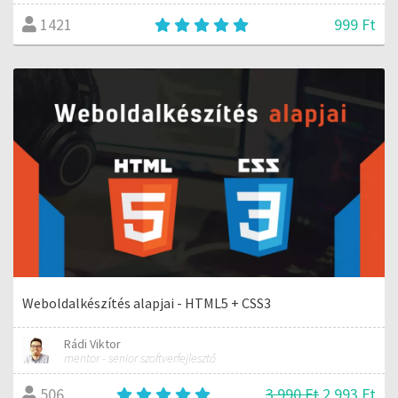
999 Ft
1421
Weboldalkészítés alapjai - HTML5 + CSS3
Rádi Viktor
mentor - senior szoftverfejlesztő
3 990 Ft
2 993 Ft
506