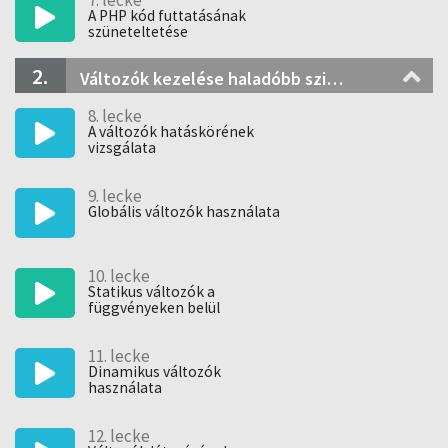
7. lecke
A PHP kód futtatásának
szüneteltetése
2.
Változók kezelése haladóbb szinten
8. lecke
A változók hatáskörének
vizsgálata
9. lecke
Globális változók használata
10. lecke
Statikus változók a
függvényeken belül
11. lecke
Dinamikus változók
használata
12. lecke