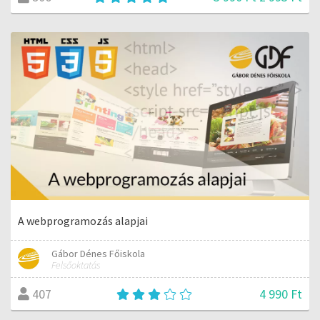
A webprogramozás alapjai
Gábor Dénes Főiskola
Felsőoktatás
4 990 Ft
407