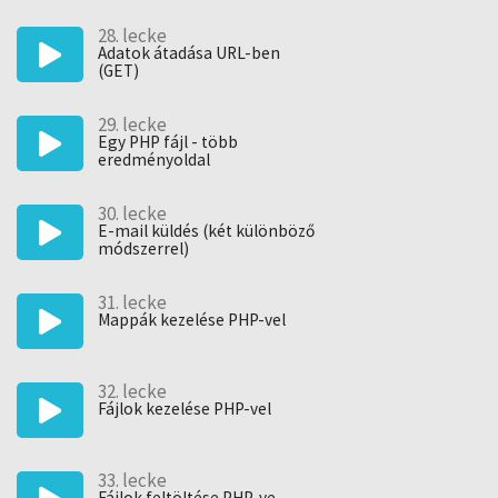
28. lecke
Adatok átadása URL-ben
(GET)
29. lecke
Egy PHP fájl - több
eredményoldal
30. lecke
E-mail küldés (két különböző
módszerrel)
31. lecke
Mappák kezelése PHP-vel
32. lecke
Fájlok kezelése PHP-vel
33. lecke
Fájlok feltöltése PHP-ve