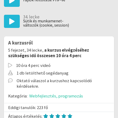
34. lecke
Sütik és munkamenet-
változók (cookie, session)
A kurzusról
5 fejezet, 34 lecke,
a kurzus elvégzéséhez
szükséges idő összesen 10 óra 4 perc
10 óra 4 perc videó
1 db letölthető segédanyag
Oktató válaszol a kurzushoz kapcsolódó
kérdésekre.
Kategória:
Webfejlesztés, programozás
Eddigi tanulók: 223 fő
Átlagos értékelés: