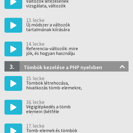
Változók létezésének
vizsgálata, változók
megszünt
13. lecke
Új módszer a változók
tartalmának kiírására
14. lecke
Referencia-változók: mire
jók, és hogyan használju
3.
Tömbök kezelése a PHP nyelvben
15. lecke
Tömbök létrehozása,
hivatkozás tömb-elemekre,
megj
16. lecke
Végiglépkedés a tömb
elemein (kétféle
módszerrel)
17. lecke
Tömb-elemek és tömbök