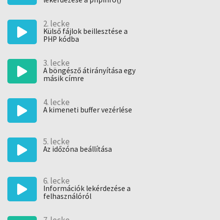
függv
szerkesztését, az elkészült kódokat a segédfájlok között
találod majd meg. Érdemes minden lecke után a
2. lecke
gyakorlatban is kipróbálni a látottakat!
Külső fájlok beillesztése a
PHP kódba
Ha még többet szeretnél a PHP nyelvvel foglalkozni,
figyelmedbe ajánlom az Objektumorientált programozás
PHP-ben című kurzusomat, melyben még magasabb szinten
3. lecke
A böngésző átirányítása egy
mutatom be a PHP nyelv lehetőségeit.
másik címre
4. lecke
A kimeneti buffer vezérlése
5. lecke
Az időzóna beállítása
6. lecke
Információk lekérdezése a
felhasználóról