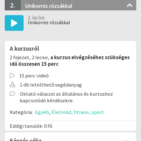
2.
Unikornis rózsákkal
2. lecke
Unikornis rózsákkal
A kurzusról
2 fejezet, 2 lecke,
a kurzus elvégzéséhez szükséges
idő összesen 15 perc
15 perc videó
1 db letölthető segédanyag
Oktató válaszol az általános és kurzushoz
kapcsolódó kérdésekre.
Kategória:
Egyéb
,
Életmód, fitness, sport
Eddigi tanulók: 0 fő
Képzés célja