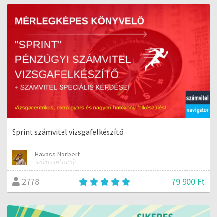
Sprint számvitel vizsgafelkészítő
Havass Norbert
Számvitel tanár
79 900 Ft
2778