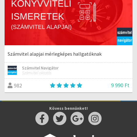
Számvitel alapjai mérlegképes hallgatóknak
Számvitel Navigátor
Számvitel oktatás
9 990 Ft
982
Kövess bennünket!