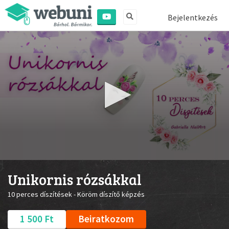
Bejelentkezés
0
seconds
Unikornis rózsákkal
of
53
10 perces díszítések - Köröm díszítő képzés
seconds
1 500 Ft
Beiratkozom