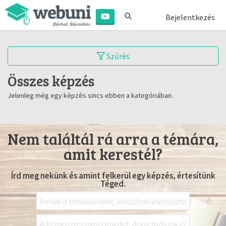
Bejelentkezés
Szűrés
Összes képzés
Jelenleg még egy képzés sincs ebben a kategóriában.
Nem találtál rá arra a témára,
amit kerestél?
Írd meg nekünk és amint felkerül egy képzés, értesítünk
Téged.