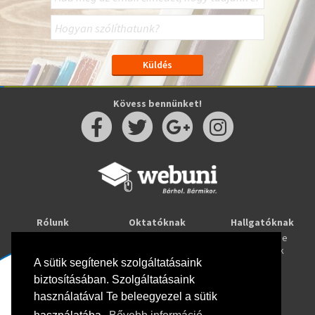
Kövess bennünket!
Rólunk
Oktatóknak
Hallgatóknak
Kapcsolat
Taníts online
Tanulj online
Oktatóink
Webuni blog
Képzések
Webuni Stúdió
A sütik segítenek szolgáltatásaink
biztosításában. Szolgáltatásaink
Info
használatával Te beleegyezel a sütik
Adatkezelési tájékoztató
ÁSZF