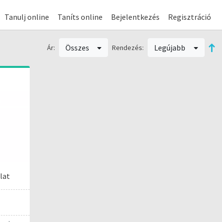
Tanulj online
Taníts online
Bejelentkezés
Regisztráció
Összes
Legújabb
Ár:
Rendezés:
lat