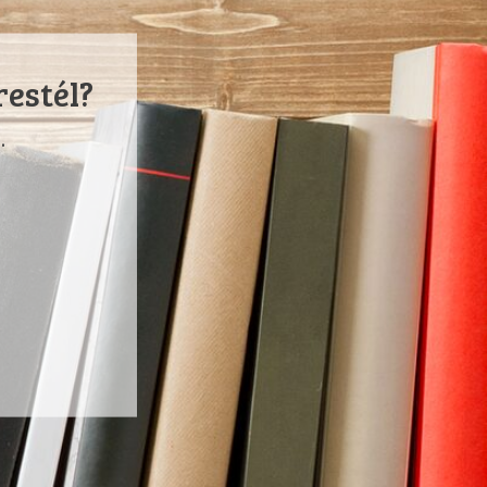
restél?
.