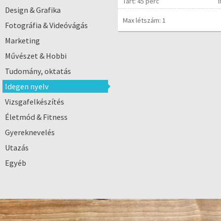
Tart: 45 perc
Design & Grafika
Max létszám: 1
Fotográfia & Videóvágás
Marketing
Művészet & Hobbi
Tudomány, oktatás
Idegen nyelv
Vizsgafelkészítés
Életmód & Fitness
Gyereknevelés
Utazás
Egyéb