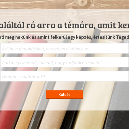
láltál rá arra a témára, amit ke
Írd meg nekünk és amint felkerül egy képzés, értesítünk Téged