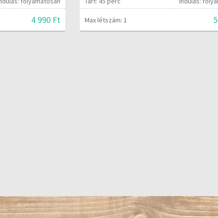
Indulás: folyamatosan
Tart: 45 perc
Indulás: fol
4 990 Ft
5
Max létszám: 1