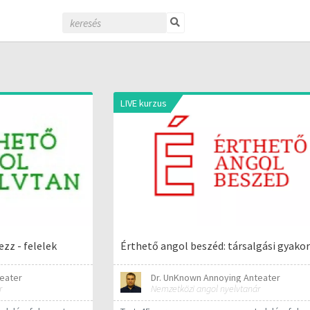
LIVE kurzus
zz - felelek
Érthető angol beszéd: társalgási gyakor
eater
Dr. UnKnown Annoying Anteater
r
Nemzetközi angol nyelvtanár