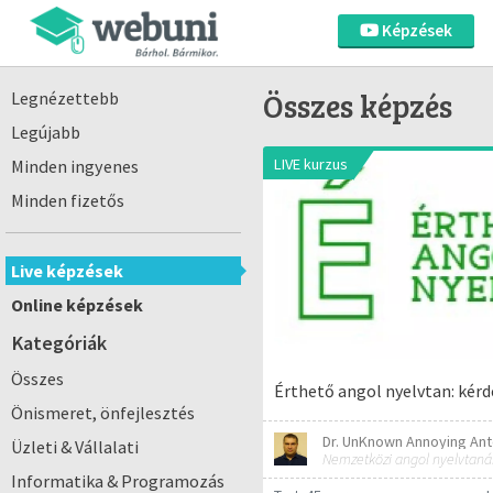
Képzések
Összes képzés
Legnézettebb
Legújabb
LIVE kurzus
Minden ingyenes
Minden fizetős
Live képzések
Online képzések
Kategóriák
Összes
Érthető angol nyelvtan: kérde
Önismeret, önfejlesztés
Dr. UnKnown Annoying Ant
Üzleti & Vállalati
Nemzetközi angol nyelvtaná
Informatika & Programozás