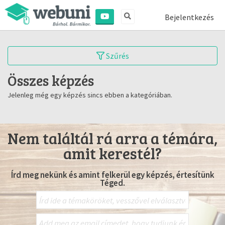
Bejelentkezés
Szűrés
Összes képzés
Jelenleg még egy képzés sincs ebben a kategóriában.
Nem találtál rá arra a témára,
amit kerestél?
Írd meg nekünk és amint felkerül egy képzés, értesítünk
Téged.