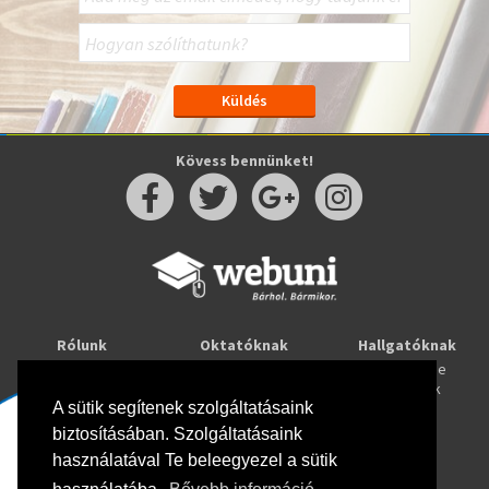
Kövess bennünket!
Rólunk
Oktatóknak
Hallgatóknak
Kapcsolat
Taníts online
Tanulj online
Oktatóink
Webuni blog
Képzések
Webuni Stúdió
A sütik segítenek szolgáltatásaink
biztosításában. Szolgáltatásaink
Info
használatával Te beleegyezel a sütik
Adatkezelési tájékoztató
ÁSZF