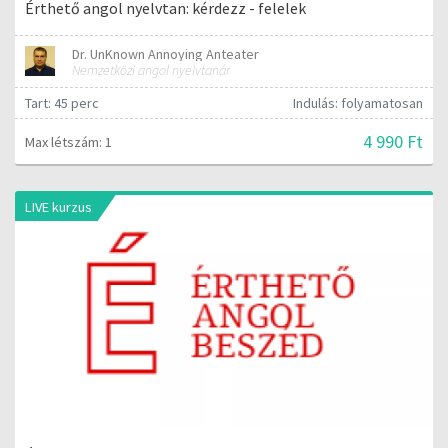
Érthető angol nyelvtan: kérdezz - felelek
Dr. UnKnown Annoying Anteater
Nemzetközi angol nyelvtanár
Tart: 45 perc
Indulás: folyamatosan
4 990 Ft
Max létszám: 1
LIVE kurzus