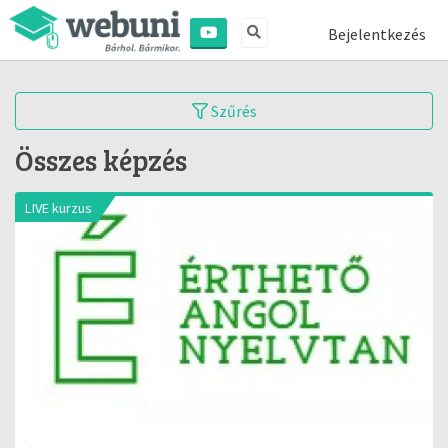
Bejelentkezés
Szűrés
Összes képzés
LIVE kurzus