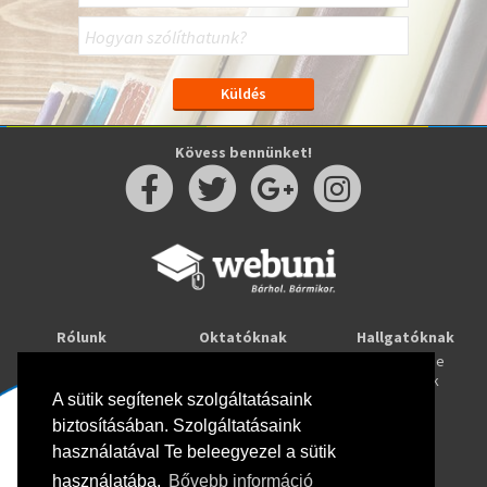
Kövess bennünket!
Rólunk
Oktatóknak
Hallgatóknak
Kapcsolat
Taníts online
Tanulj online
Oktatóink
Webuni blog
Képzések
Webuni Stúdió
A sütik segítenek szolgáltatásaink
biztosításában. Szolgáltatásaink
Info
használatával Te beleegyezel a sütik
Adatkezelési tájékoztató
ÁSZF
használatába.
Bővebb információ