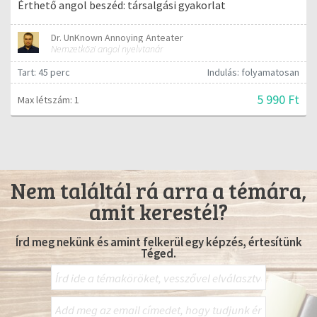
Érthető angol beszéd: társalgási gyakorlat
Dr. UnKnown Annoying Anteater
Nemzetközi angol nyelvtanár
Tart: 45 perc
Indulás: folyamatosan
5 990 Ft
Max létszám: 1
Nem találtál rá arra a témára,
amit kerestél?
Írd meg nekünk és amint felkerül egy képzés, értesítünk
Téged.