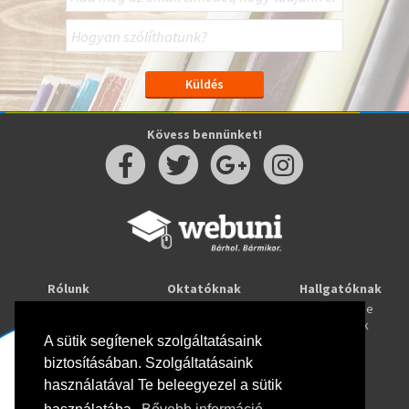
Kövess bennünket!
Rólunk
Oktatóknak
Hallgatóknak
Kapcsolat
Taníts online
Tanulj online
Oktatóink
Webuni blog
Képzések
Webuni Stúdió
A sütik segítenek szolgáltatásaink
biztosításában. Szolgáltatásaink
Info
használatával Te beleegyezel a sütik
Adatkezelési tájékoztató
ÁSZF