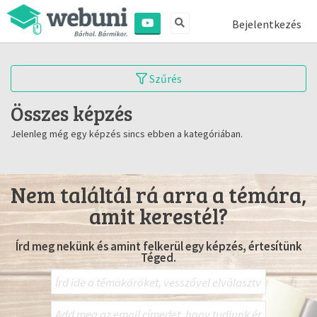
Bejelentkezés
Szűrés
Összes képzés
Jelenleg még egy képzés sincs ebben a kategóriában.
Nem találtál rá arra a témára,
amit kerestél?
Írd meg nekünk és amint felkerül egy képzés, értesítünk
Téged.