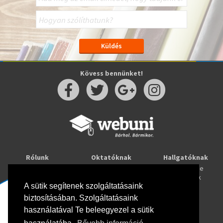
Kövess bennünket!
Rólunk
Oktatóknak
Hallgatóknak
Kapcsolat
Taníts online
Tanulj online
Oktatóink
Webuni blog
Képzések
Webuni Stúdió
A sütik segítenek szolgáltatásaink
biztosításában. Szolgáltatásaink
Info
használatával Te beleegyezel a sütik
Adatkezelési tájékoztató
ÁSZF