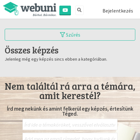
Bejelentkezés
Szűrés
Összes képzés
Jelenleg még egy képzés sincs ebben a kategóriában.
Nem találtál rá arra a témára,
amit kerestél?
Írd meg nekünk és amint felkerül egy képzés, értesítünk
Téged.