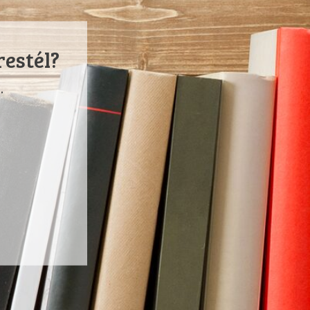
restél?
.