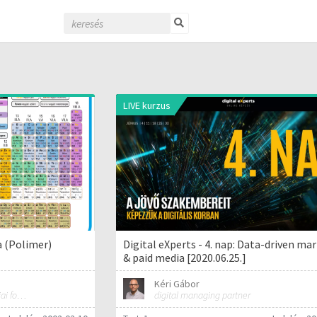
LIVE kurzus
 (Polimer)
Digital eXperts - 4. nap: Data-driven ma
& paid media [2020.06.25.]
Kéri Gábor
Polimer-technológia és kémiai folyamat-technológia
digital managing partner