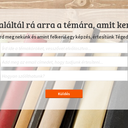
láltál rá arra a témára, amit ke
Írd meg nekünk és amint felkerül egy képzés, értesítünk Téged