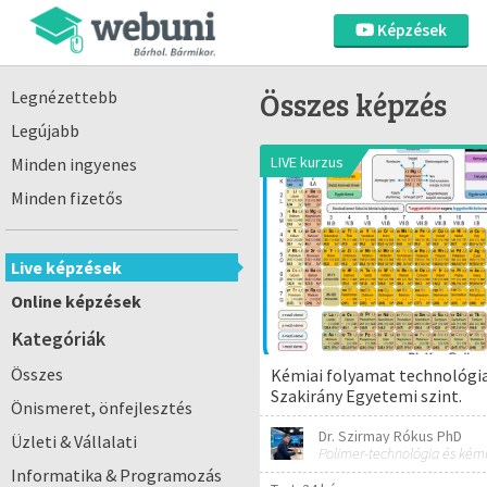
Képzések
Összes képzés
Legnézettebb
Legújabb
LIVE kurzus
Minden ingyenes
Minden fizetős
Live képzések
Online képzések
Kategóriák
Összes
Kémiai folyamat technológia
Szakirány Egyetemi szint.
Önismeret, önfejlesztés
Dr. Szirmay Rókus PhD
Üzleti & Vállalati
Informatika & Programozás