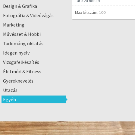
Tart: 24 hónap
Design & Grafika
Max létszám: 100
Fotográfia & Videóvágás
Marketing
Művészet & Hobbi
Tudomány, oktatás
Idegen nyelv
Vizsgafelkészítés
Életmód & Fitness
Gyereknevelés
Utazás
Egyéb