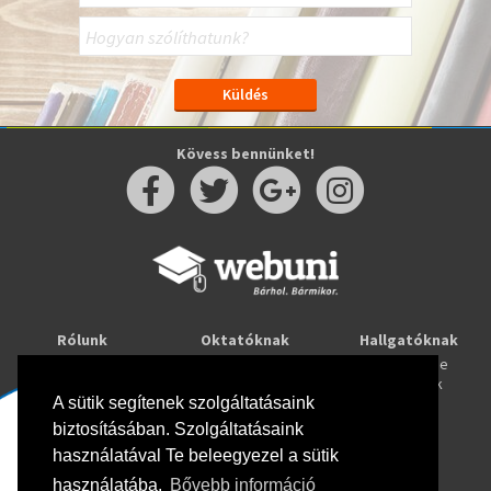
Kövess bennünket!
Rólunk
Oktatóknak
Hallgatóknak
Kapcsolat
Taníts online
Tanulj online
Oktatóink
Webuni blog
Képzések
Webuni Stúdió
A sütik segítenek szolgáltatásaink
biztosításában. Szolgáltatásaink
Info
használatával Te beleegyezel a sütik
Adatkezelési tájékoztató
ÁSZF
használatába.
Bővebb információ