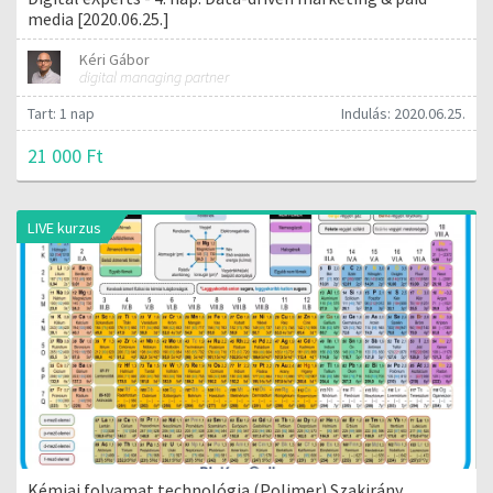
media [2020.06.25.]
Kéri Gábor
digital managing partner
Tart: 1 nap
Indulás: 2020.06.25.
21 000 Ft
LIVE kurzus
Kémiai folyamat technológia (Polimer) Szakirány