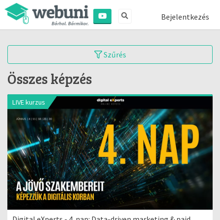
Bejelentkezés
Szűrés
Összes képzés
LIVE kurzus
Digital eXperts - 4. nap: Data-driven marketing & paid