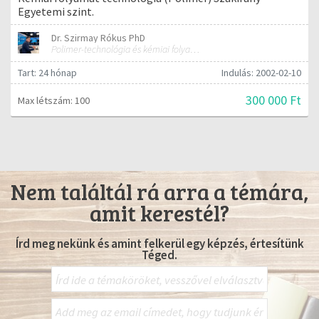
Egyetemi szint.
Dr. Szirmay Rókus PhD
Polimer-technológia és kémiai folyamat-technológia
Tart: 24 hónap
Indulás: 2002-02-10
300 000 Ft
Max létszám: 100
Nem találtál rá arra a témára,
amit kerestél?
Írd meg nekünk és amint felkerül egy képzés, értesítünk
Téged.