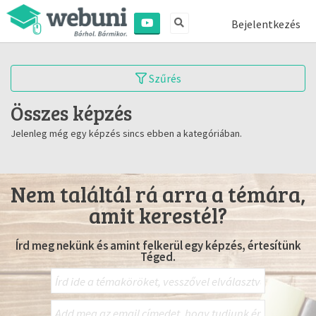
Bejelentkezés
Szűrés
Összes képzés
Jelenleg még egy képzés sincs ebben a kategóriában.
Nem találtál rá arra a témára,
amit kerestél?
Írd meg nekünk és amint felkerül egy képzés, értesítünk
Téged.