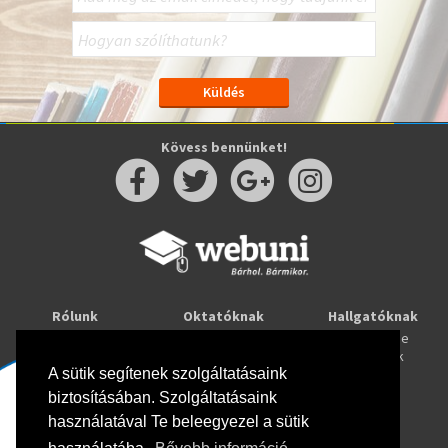
Kövess bennünket!
Rólunk
Oktatóknak
Hallgatóknak
Kapcsolat
Taníts online
Tanulj online
Oktatóink
Webuni blog
Képzések
Webuni Stúdió
A sütik segítenek szolgáltatásaink
biztosításában. Szolgáltatásaink
Info
használatával Te beleegyezel a sütik
Adatkezelési tájékoztató
ÁSZF