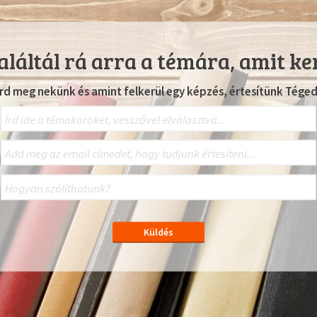
láltál rá arra a témára, amit ke
Írd meg nekünk és amint felkerül egy képzés, értesítünk Téged