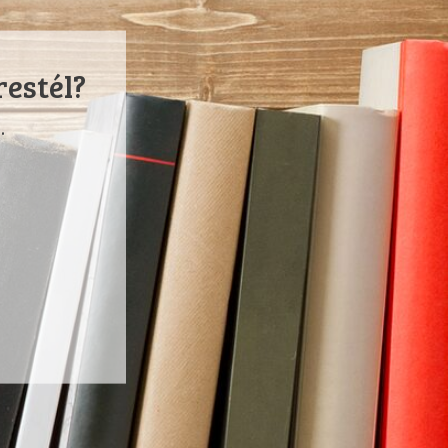
restél?
.