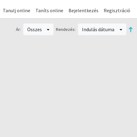
Tanulj online
Taníts online
Bejelentkezés
Regisztráció
Összes
Indulás dátuma
Ár:
Rendezés: