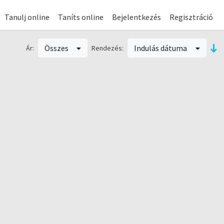
Tanulj online
Taníts online
Bejelentkezés
Regisztráció
Összes
Indulás dátuma
Ár:
Rendezés: