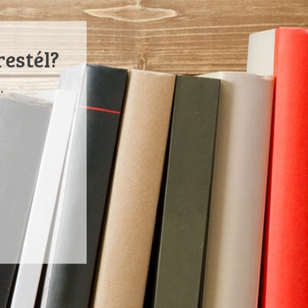
restél?
.