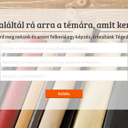
láltál rá arra a témára, amit ke
Írd meg nekünk és amint felkerül egy képzés, értesítünk Téged