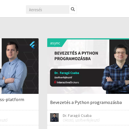
async
ross-platform
Bevezetés a Python programozásba
Dr. Faragó Csaba
esztő
Oktató, szoftverfejlesztő