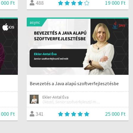
 000 Ft
19 000 Ft
488
async
Bevezetés a Java alapú szoftverfejlesztésbe
Ekler-Antal Éva
Oktató, Senior szoftverfejlesztő mérnök
 000 Ft
25 000 Ft
341