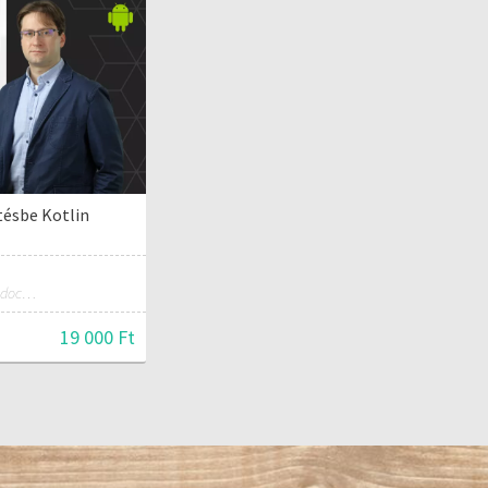
tésbe Kotlin
Oktató, a BME-VIK egyetemi docense, az AutSoft Zrt. CTO-ja
19 000 Ft