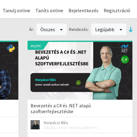
Tanulj online
Taníts online
Bejelentkezés
Regisztráció
Összes
Legújabb
Ár:
Rendezés:
async
Bevezetés a C# és .NET alapú
szoftverfejlesztésbe
Horpácsi Illés
Oktató, Senior vezető szoftver mérnök