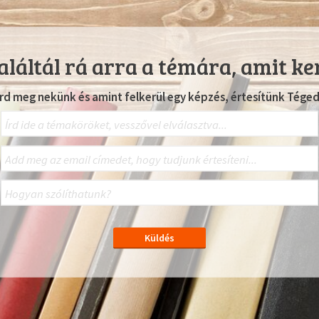
láltál rá arra a témára, amit ke
Írd meg nekünk és amint felkerül egy képzés, értesítünk Téged