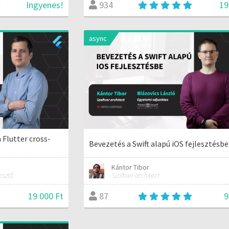
Ingyenes!
19
934
async
 Flutter cross-
Bevezetés a Swift alapú iOS fejlesztésbe
Kántor Tibor
esztő
Szoftver architect
19 000 Ft
9
87