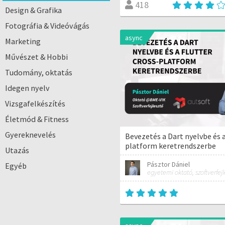
418
Design & Grafika
Fotográfia & Videóvágás
async
Marketing
Művészet & Hobbi
Tudomány, oktatás
Idegen nyelv
Vizsgafelkészítés
Életmód & Fitness
Gyereknevelés
Bevezetés a Dart nyelvbe és a
platform keretrendszerbe
Utazás
Pásztor Dániel
Egyéb
egyetemi oktató, szoftverfejl