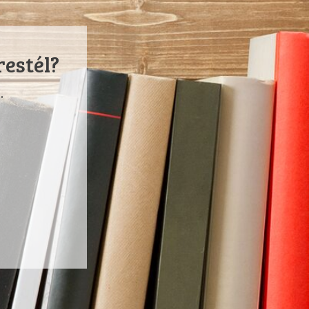
restél?
.