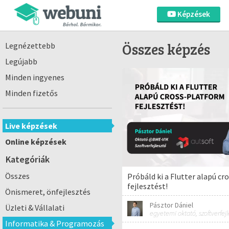
Képzések
Összes képzés
Legnézettebb
Legújabb
Minden ingyenes
Minden fizetős
Live képzések
Online képzések
Kategóriák
Összes
Próbáld ki a Flutter alapú c
fejlesztést!
Önismeret, önfejlesztés
Pásztor Dániel
Üzleti & Vállalati
egyetemi oktató, szoftverfejl
Informatika & Programozás