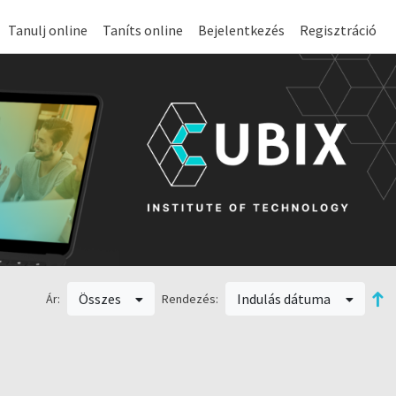
Tanulj online
Taníts online
Bejelentkezés
Regisztráció
Összes
Indulás dátuma
Ár:
Rendezés: