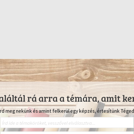
láltál rá arra a témára, amit ke
Írd meg nekünk és amint felkerül egy képzés, értesítünk Téged