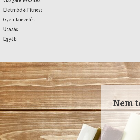
Vizsgafelkészítés
Életmód & Fitness
Gyereknevelés
Utazás
Egyéb
Nem ta