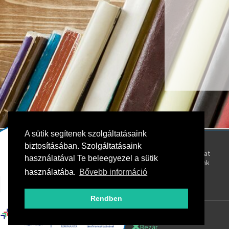
A sütik segítenek szolgáltatásaink
Kövess bennünket!
Rólunk
biztosításában. Szolgáltatásaink
Kapcsolat
használatával Te beleegyezel a sütik
Oktatóink
használatába.
Bővebb információ
Rendben
Bezár