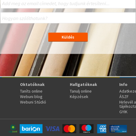
Oktatóknak
Hallgatóknak
Info
Taníts online
Tanulj online
Adatkeze
Webuni blog
Képzések
ÁSZF
Webuni Stúdió
Hirlevél 
tájékozt
GYIK