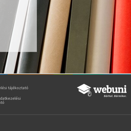
lési tájékoztató
adatkezelési
ató