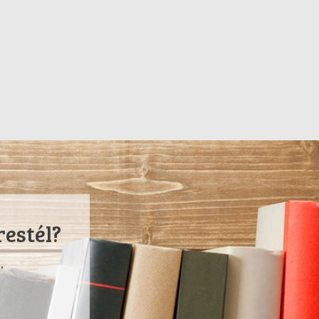
restél?
.