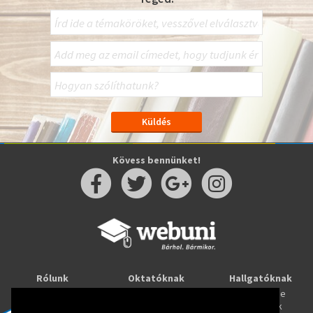
Kövess bennünket!
Rólunk
Oktatóknak
Hallgatóknak
Kapcsolat
Taníts online
Tanulj online
Oktatóink
Webuni blog
Képzések