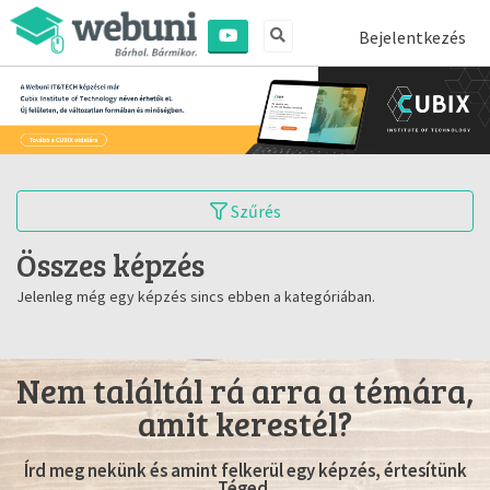
Bejelentkezés
Szűrés
Összes képzés
Jelenleg még egy képzés sincs ebben a kategóriában.
Nem találtál rá arra a témára,
amit kerestél?
Írd meg nekünk és amint felkerül egy képzés, értesítünk
Téged.