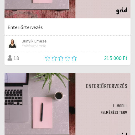
Enteriőrtervezés
Bunyik Emese
Építészmérnök
215 000 Ft
18