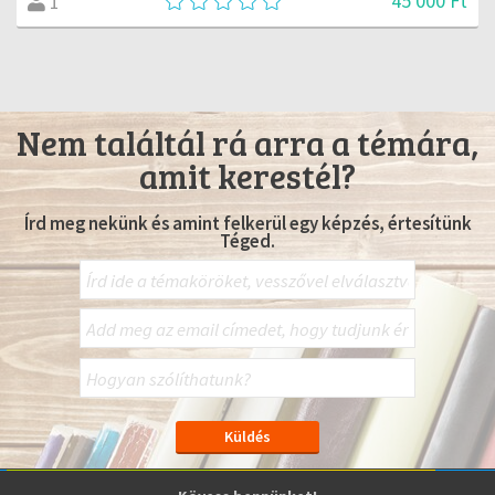
45 000 Ft
1
Nem találtál rá arra a témára,
amit kerestél?
Írd meg nekünk és amint felkerül egy képzés, értesítünk
Téged.