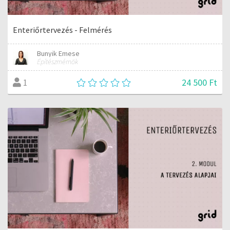
Enteriőrtervezés - Felmérés
Bunyik Emese
Építészmérnök
24 500 Ft
1