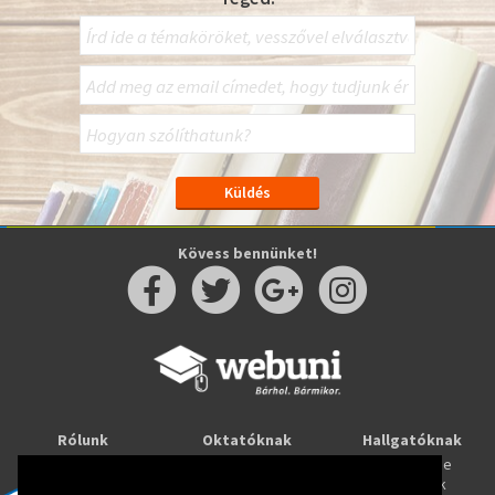
Kövess bennünket!
Rólunk
Oktatóknak
Hallgatóknak
Kapcsolat
Taníts online
Tanulj online
Oktatóink
Webuni blog
Képzések