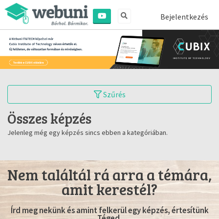
Bejelentkezés
Szűrés
Összes képzés
Jelenleg még egy képzés sincs ebben a kategóriában.
Nem találtál rá arra a témára,
amit kerestél?
Írd meg nekünk és amint felkerül egy képzés, értesítünk
Téged.