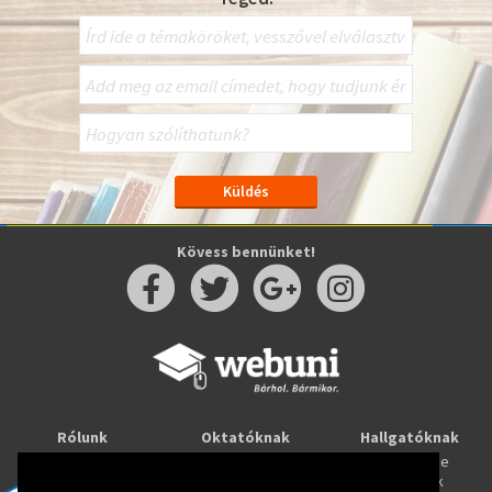
Kövess bennünket!
Rólunk
Oktatóknak
Hallgatóknak
Kapcsolat
Taníts online
Tanulj online
Oktatóink
Webuni blog
Képzések