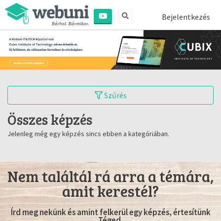
Bejelentkezés
Szűrés
Összes képzés
Jelenleg még egy képzés sincs ebben a kategóriában.
Nem találtál rá arra a témára,
amit kerestél?
Írd meg nekünk és amint felkerül egy képzés, értesítünk
Téged.